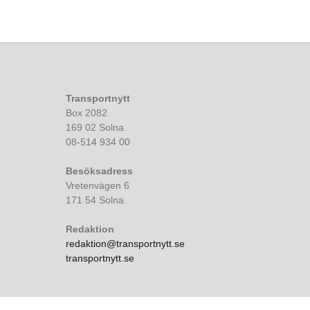
Transportnytt
Box 2082
169 02 Solna
08-514 934 00
Besöksadress
Vretenvägen 6
171 54 Solna
Redaktion
redaktion@transportnytt.se
transportnytt.se