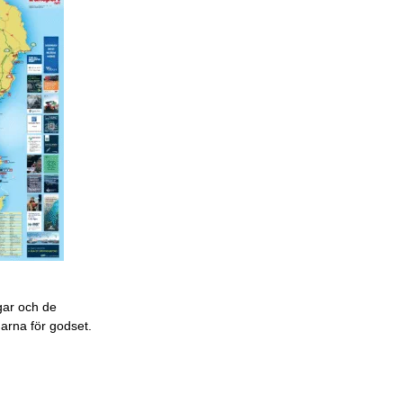
gar och de
garna för godset.