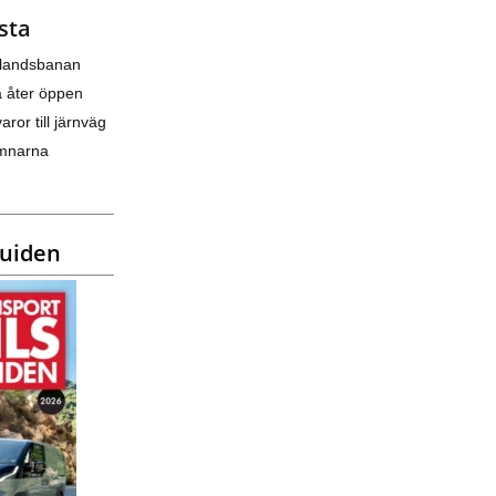
sta
nlandsbanan
a åter öppen
varor till järnväg
amnarna
guiden