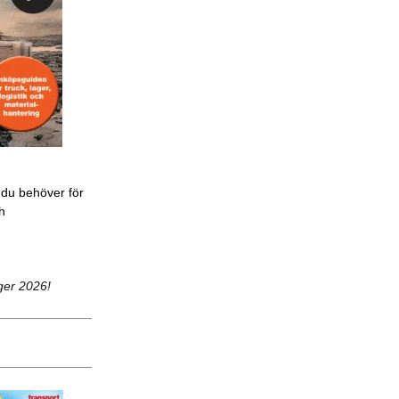
 du behöver för
ch
ger 2026!