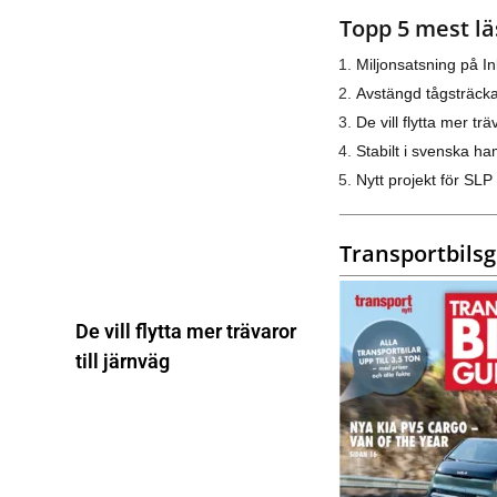
Topp 5 mest lä
Miljonsatsning på I
Avstängd tågsträck
De vill flytta mer trä
Stabilt i svenska h
Nytt projekt för SLP
Transportbils
De vill flytta mer trävaror
till järnväg