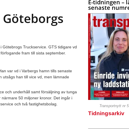
E-tidningen – l
senaste numre
i Göteborgs
d i Götebrogs Truckservice. GTS tidigare vd
förfogande fram till sista september.
Han var vd i Varbergs hamn tills senaste
 utsågs han till vice vd, men lämnade
e och underhåll samt försäljning av tunga
 närmare 50 miljoner kronor. Det ingår i
ervice och två fastighetsbolag.
Transportnytt nr 
Tidningsarkiv