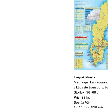
Logistikkartan
Med logistikanläggnin
viktigaste transportvä
Storlek: 96×68 cm
Pris: 99 kr.
Beställ här
Ladda ner PDF här