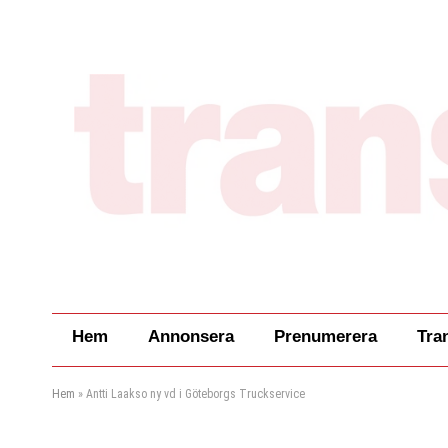
Hem
Annonsera
Prenumerera
Tra
Hem
»
Antti Laakso ny vd i Göteborgs Truckservice