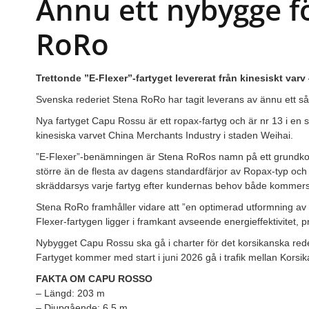
Ännu ett nybygge f
RoRo
Trettonde ”E-Flexer”-fartyget levererat från kinesiskt varv 
Svenska rederiet Stena RoRo har tagit leverans av ännu ett så k
Nya fartyget Capu Rossu är ett ropax-fartyg och är nr 13 i en 
kinesiska varvet China Merchants Industry i staden Weihai.
”E-Flexer”-benämningen är Stena RoRos namn på ett grundkonc
större än de flesta av dagens standardfärjor av Ropax-typ och ”m
skräddarsys varje fartyg efter kundernas behov både kommersie
Stena RoRo framhåller vidare att ”en optimerad utformning av skr
Flexer-fartygen ligger i framkant avseende energieffektivitet, 
Nybygget Capu Rossu ska gå i charter för det korsikanska reder
Fartyget kommer med start i juni 2026 gå i trafik mellan Korsik
FAKTA OM CAPU ROSSO
– Längd: 203 m
– Djupgående: 6,5 m