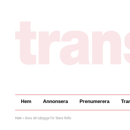
Hem
Annonsera
Prenumerera
Tra
Hem
»
Ännu ett nybygge för Stena RoRo