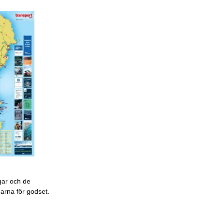
gar och de
garna för godset.