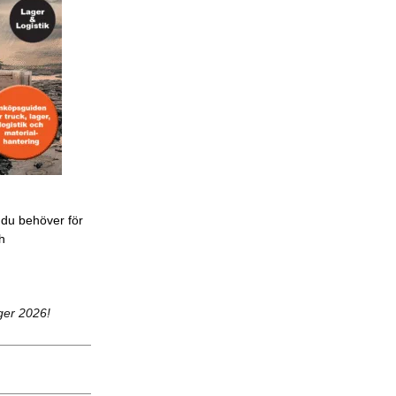
 du behöver för
ch
ger 2026!