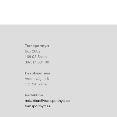
Transportnytt
Box 2082
169 02 Solna
08-514 934 00
Besöksadress
Vretenvägen 6
171 54 Solna
Redaktion
redaktion@transportnytt.se
transportnytt.se