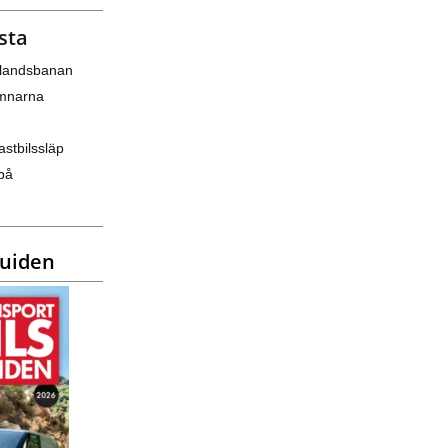
sta
nlandsbanan
amnarna
astbilssläp
på
guiden