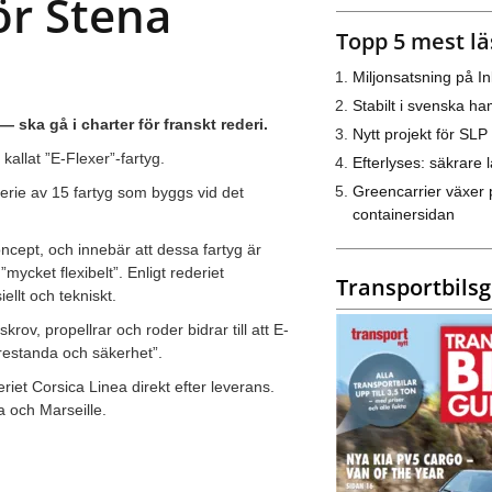
ör Stena
Topp 5 mest lä
Miljonsatsning på I
Stabilt i svenska h
— ska gå i charter för franskt rederi.
Nytt projekt för SLP
allat ”E-Flexer”-fartyg.
Efterlyses: säkrare l
Greencarrier växer 
serie av 15 fartyg som byggs vid det
containersidan
ept, och innebär att dessa fartyg är
ycket flexibelt”. Enligt rederiet
Transportbils
llt och tekniskt.
ov, propellrar och roder bidrar till att E-
prestanda och säkerhet”.
iet Corsica Linea direkt efter leverans.
a och Marseille.