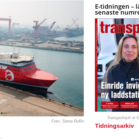
E-tidningen – l
senaste numre
Transportnytt nr 
Foto: Stena RoRo
Tidningsarkiv