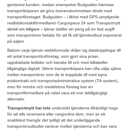
gentemot kunden, medan exempelvis Budguiden hänvisar
transportköparen att göra överenskommelsen direkt med
transportföretaget. Budguiden – i likhet med GPS-utnyttjande
realtidskontaktförmedlaren Cargospace 24 som Transportnytt
skrivit om tidigare
– tjänar istället sin peng på en fast avgift
som transportören betalar för att få sitt tjänsteutbud exponerat
på sajten.
Bakom varje tjänsts webbformulär döljer sig datakopplingar till
ett antal transportörsföretag, som gjort sina priser,
uppskattade ledtider och kanske till och med tidtabeller
tillgängliga digitalt. Större transportköpare kan ofta välja själva
mellan transportörer som de är kopplade till med egna
priskontrakt och transportadministrativa system (TA-system),
men för mindre och medelstora företag kan en
transportförmedlare på nätet vara ett mer lättillgängligt
alternativ.
Transportnytt har inte
undersökt tjänsterna tillräckligt noga
för att alls recensera eller rangordna dem, men av ett
snabbtest framgår det tydligt att det underliggande
transportörsutbudet varierar mellan tjänsterna och kan vara