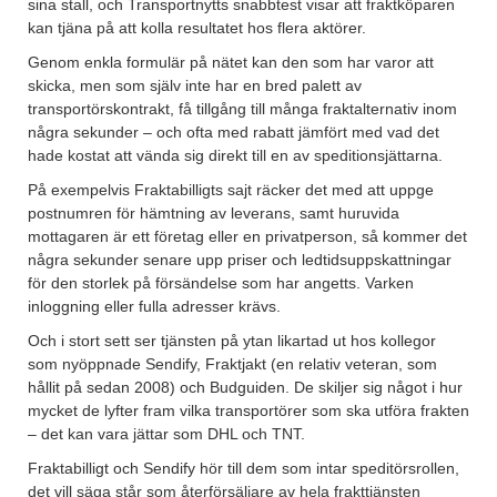
sina stall, och Transportnytts snabbtest visar att fraktköparen
kan tjäna på att kolla resultatet hos flera aktörer.
Genom enkla formulär på nätet kan den som har varor att
skicka, men som själv inte har en bred palett av
transportörskontrakt, få tillgång till många fraktalternativ inom
några sekunder – och ofta med rabatt jämfört med vad det
hade kostat att vända sig direkt till en av speditionsjättarna.
På exempelvis Fraktabilligts sajt räcker det med att uppge
postnumren för hämtning av leverans, samt huruvida
mottagaren är ett företag eller en privatperson, så kommer det
några sekunder senare upp priser och ledtidsuppskattningar
för den storlek på försändelse som har angetts. Varken
inloggning eller fulla adresser krävs.
Och i stort sett ser tjänsten på ytan likartad ut hos kollegor
som nyöppnade Sendify, Fraktjakt (en relativ veteran, som
hållit på sedan 2008) och Budguiden. De skiljer sig något i hur
mycket de lyfter fram vilka transportörer som ska utföra frakten
– det kan vara jättar som DHL och TNT.
Fraktabilligt och Sendify hör till dem som intar speditörsrollen,
det vill säga står som återförsäljare av hela frakttjänsten