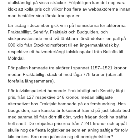
ofullständigt på vissa sträckor. Följaktligen kan det nog vara
klokt att kolla pris och villkor hos flera av webbaktörerna innan
man beställer sina första transporter.
En tisdag i december gick vi in på hemsidorna för aktörerna
Fraktabilligt, Sendify, Fraktjakt och Budguiden, och
stickprovstestade med två tänkbara försändelser: en pall på
600 kilo från Stockholmsförort till en ångermanländsk by,
respektive ett halvmeterlångt tolvkilospaket från Bollnäs till
Mölndal.
För pallen hamnade tre aktörer i spannet 1157–1521 kronor
medan Fraktabilligt stack ut med låga 778 kronor (utan att
förefalla långsammare).
För tolvkilospaketet hamnade Fraktabilligt och Sendify lågt i
pris, från 127 respektive 146 kronor, medan billigaste
alternativet hos Fraktjakt hamnade på en femhundring. Hos
Budguiden, som kanske är fokuserat främst på just lokala bud
med samma bil från dörr till dörr, tycks frågan dock ha träffat
helt snett. De erbjudna priserna från 7 241 kronor och uppåt
skulle nog de flesta logistiker se som en aning saftiga för tolv
kilo inrikes. Kan man julönska sig ett orimlighetsfilter?