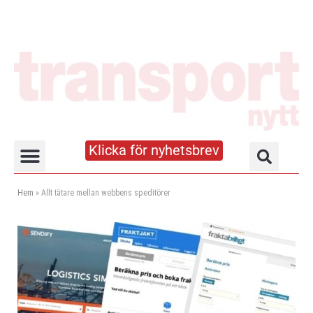
Klicka för nyhetsbrev
Truck- och lagerhandboken
Hem
»
Allt tätare mellan webbens speditörer