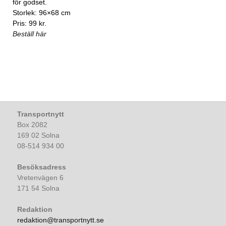
för godset.
Storlek: 96×68 cm
Pris: 99 kr.
Beställ här
Transportnytt
Box 2082
169 02 Solna
08-514 934 00
Besöksadress
Vretenvägen 6
171 54 Solna
Redaktion
redaktion@transportnytt.se