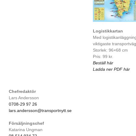
Logistikkartan
Med logistikanläggnin
viktigaste transportvä
Storlek: 96×68 cm
Pris: 99 kr.
Beställ här
Ladda ner PDF här
Chefredaktör
Lars Andersson
0708-29 97 26
lars.andersson@transportnytt.se
Försäljningschef
Katarina Ungman
08-514 934 72