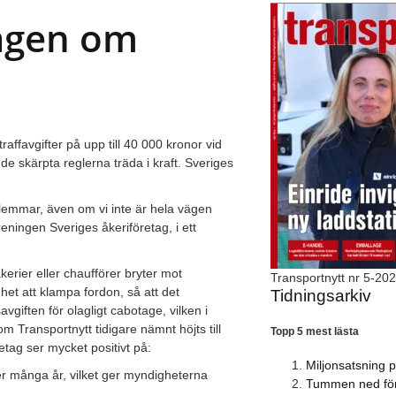
lagen om
ffavgifter på upp till 40 000 kronor vid
de skärpta reglerna träda i kraft. Sveriges
lemmar, även om vi inte är hela vägen
ningen Sveriges åkeriföretag, i ett
åkerier eller chaufförer bryter mot
Transportnytt nr 5-20
ghet att klampa fordon, så att det
Tidningsarkiv
avgiften för olagligt cabotage, vilken i
 Transportnytt tidigare nämnt höjts till
Topp 5 mest lästa
tag ser mycket positivt på:
Miljonsatsning 
nder många år, vilket ger myndigheterna
Tummen ned för