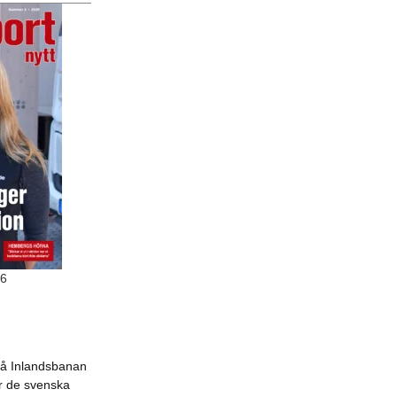
26
på Inlandsbanan
 de svenska