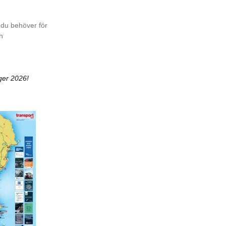
 du behöver för
ch
ger 2026!