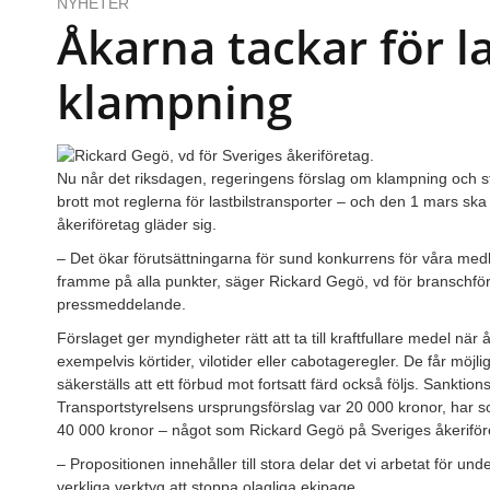
NYHETER
Åkarna tackar för 
klampning
Nu når det riksdagen, regeringens förslag om klampning och stra
brott mot reglerna för lastbilstransporter – och den 1 mars ska 
åkeriföretag gläder sig.
– Det ökar förutsättningarna för sund konkurrens för våra med
framme på alla punkter, säger Rickard Gegö, vd för branschföre
pressmeddelande.
Förslaget ger myndigheter rätt att ta till kraftfullare medel när 
exempelvis körtider, vilotider eller cabotageregler. De får möjli
säkerställs att ett förbud mot fortsatt färd också följs. Sanktions
Transportstyrelsens ursprungsförslag var 20 000 kronor, har som
40 000 kronor – något som Rickard Gegö på Sveriges åkeriföre
– Propositionen innehåller till stora delar det vi arbetat för u
verkliga verktyg att stoppa olagliga ekipage.