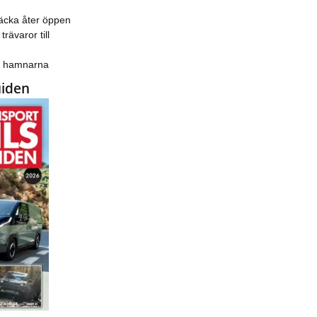
äcka åter öppen
trävaror till
ka hamnarna
uiden