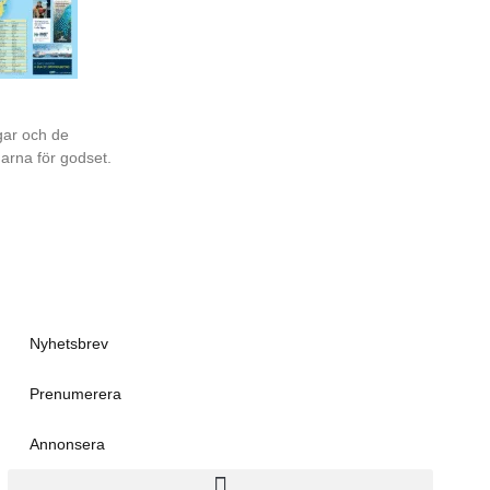
gar och de
garna för godset.
Nyhetsbrev
Prenumerera
Annonsera