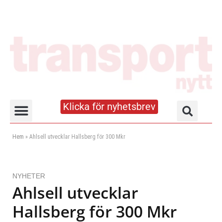
Klicka för nyhetsbrev
Truck- och lagerhandboken
Hem
»
Ahlsell utvecklar Hallsberg för 300 Mkr
NYHETER
Ahlsell utvecklar
Hallsberg för 300 Mkr