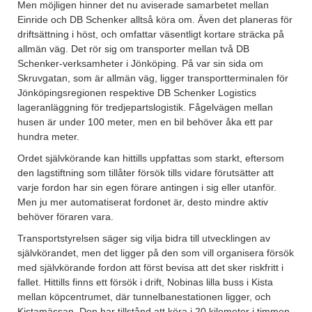
Men möjligen hinner det nu aviserade samarbetet mellan
Einride och DB Schenker alltså köra om. Även det planeras för
driftsättning i höst, och omfattar väsentligt kortare sträcka på
allmän väg. Det rör sig om transporter mellan två DB
Schenker-verksamheter i Jönköping. På var sin sida om
Skruvgatan, som är allmän väg, ligger transportterminalen för
Jönköpingsregionen respektive DB Schenker Logistics
lageranläggning för tredjepartslogistik. Fågelvägen mellan
husen är under 100 meter, men en bil behöver åka ett par
hundra meter.
Ordet självkörande kan hittills uppfattas som starkt, eftersom
den lagstiftning som tillåter försök tills vidare förutsätter att
varje fordon har sin egen förare antingen i sig eller utanför.
Men ju mer automatiserat fordonet är, desto mindre aktiv
behöver föraren vara.
Transportstyrelsen säger sig vilja bidra till utvecklingen av
självkörandet, men det ligger på den som vill organisera försök
med självkörande fordon att först bevisa att det sker riskfritt i
fallet. Hittills finns ett försök i drift, Nobinas lilla buss i Kista
mellan köpcentrumet, där tunnelbanestationen ligger, och
Kistamässan. Den har tillstånd att köra i 20 kilometer i timmen.