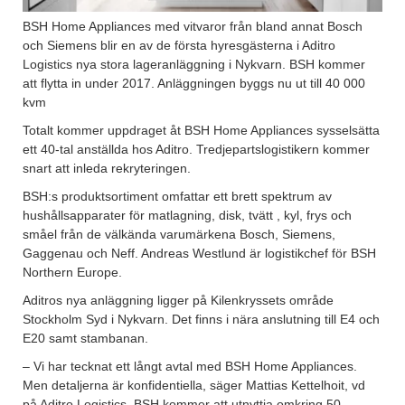
BSH Home Appliances med vitvaror från bland annat Bosch
och Siemens blir en av de första hyresgästerna i Aditro
Logistics nya stora lageranläggning i Nykvarn. BSH kommer
att flytta in under 2017. Anläggningen byggs nu ut till 40 000
kvm
Totalt kommer uppdraget åt BSH Home Appliances sysselsätta
ett 40-tal anställda hos Aditro. Tredjepartslogistikern kommer
snart att inleda rekryteringen.
BSH:s produktsortiment omfattar ett brett spektrum av
hushållsapparater för matlagning, disk, tvätt , kyl, frys och
småel från de välkända varumärkena Bosch, Siemens,
Gaggenau och Neff. Andreas Westlund är logistikchef för BSH
Northern Europe.
Aditros nya anläggning ligger på Kilenkryssets område
Stockholm Syd i Nykvarn. Det finns i nära anslutning till E4 och
E20 samt stambanan.
– Vi har tecknat ett långt avtal med BSH Home Appliances.
Men detaljerna är konfidentiella, säger Mattias Kettelhoit, vd
på Aditro Logistics. BSH kommer att utnyttja omkring 50