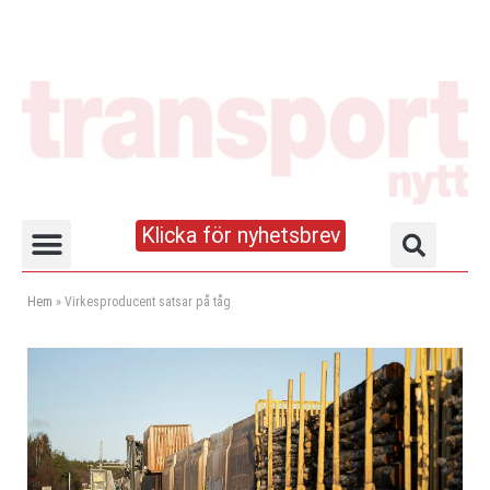
Klicka för nyhetsbrev
Truck- och lagerhandboken
Hem
»
Virkesproducent satsar på tåg