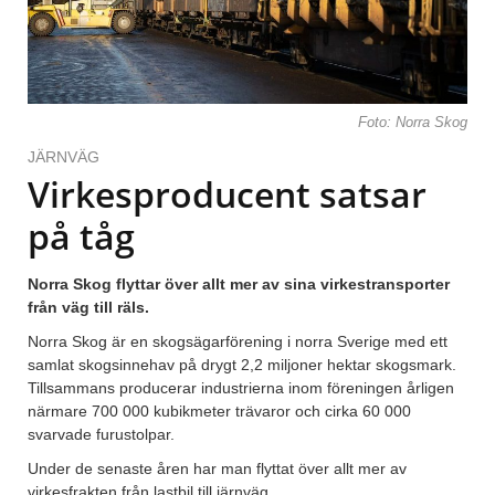
Foto: Norra Skog
JÄRNVÄG
Virkesproducent satsar
på tåg
Norra Skog flyttar över allt mer av sina virkestransporter
från väg till räls.
Norra Skog är en skogsägarförening i norra Sverige med ett
samlat skogsinnehav på drygt 2,2 miljoner hektar skogsmark.
Tillsammans producerar industrierna inom föreningen årligen
närmare 700 000 kubikmeter trävaror och cirka 60 000
svarvade furustolpar.
Under de senaste åren har man flyttat över allt mer av
virkesfrakten från lastbil till järnväg.