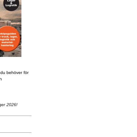
 du behöver för
ch
ger 2026!