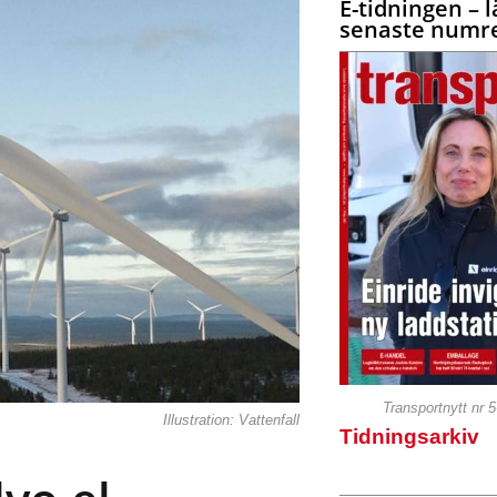
E-tidningen – l
senaste numre
Transportnytt nr 
Illustration: Vattenfall
Tidningsarkiv