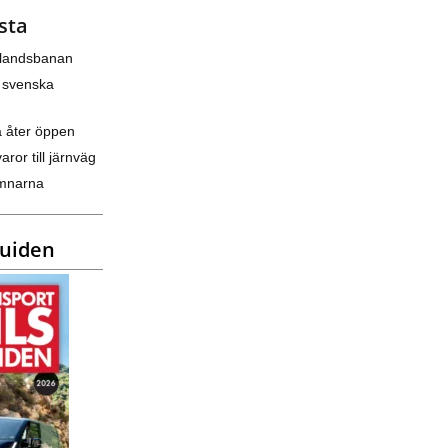
sta
nlandsbanan
 svenska
a åter öppen
varor till järnväg
amnarna
guiden