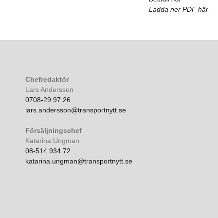
Ladda ner PDF här
Chefredaktör
Lars Andersson
0708-29 97 26
lars.andersson@transportnytt.se
Försäljningschef
Katarina Ungman
08-514 934 72
katarina.ungman@transportnytt.se