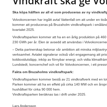
Vindkraft ska ge Vo
Ska köpa hälften av all el som produceras av ny vindkraft
Volvokoncernen har ingått avtal Vattenfall om att under en tioå
kommer att produceras på Bruzaholm vindkraftspark i småländska
kvartalet 2025.
Vindkraftsparken kommer att ha en en årlig produktion på 460
230 GWh per år. Elen är avsedd att användas i Volvokoncern
­­­­­­­­­­– Detta partnerskap betonar vår ambition att minska miljöa
verksamhet. Avtalet signalerar också vårt engagemang att prio
koldioxidutsläpp, inköp av förnybar energi, och vidta klimatfräm
Lundstedt, koncernchef och vd för Volvokoncernen, i ett pres
Fakta om Bruzaholms vindkraftspark:
Vindkraftsparken kommer bestå av 21 vindkraftverk med en to
Parken kommer att ha en effekt på cirka 140 MW och en årsp
hushållsel för cirka 90 000 hem.
Vindkraftsparken beräknas tas i drift under 2025.
Lars Andersson