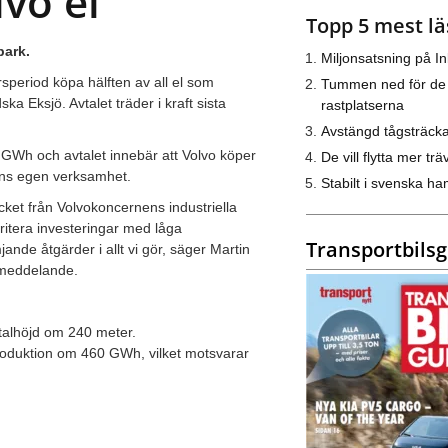
lvo el
Topp 5 mest lä
park.
Miljonsatsning på I
rsperiod köpa hälften av all el som
Tummen ned för de
 Eksjö. Avtalet träder i kraft sista
rastplatserna
Avstängd tågsträck
 GWh och avtalet innebär att Volvo köper
De vill flytta mer trä
ens egen verksamhet.
Stabilt i svenska h
vtrycket från Volvokoncernens industriella
ritera investeringar med låga
Transportbils
jande åtgärder i allt vi gör, säger Martin
smeddelande.
talhöjd om 240 meter.
roduktion om 460 GWh, vilket motsvarar