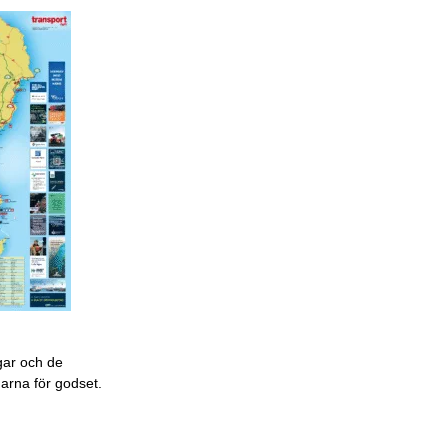
gar och de
garna för godset.