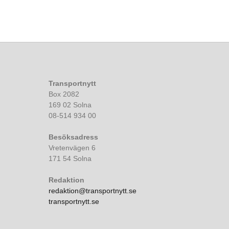
Transportnytt
Box 2082
169 02 Solna
08-514 934 00
Besöksadress
Vretenvägen 6
171 54 Solna
Redaktion
redaktion@transportnytt.se
transportnytt.se