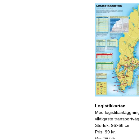
Logistikkartan
Med logistikanläggnin
viktigaste transportvä
Storlek: 96×68 cm
Pris: 99 kr.
Beställ här