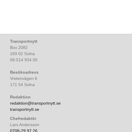
Transportnytt
Box 2082
169 02 Solna
08-514 934 00
Besöksadress
Vretenvägen 6
171 54 Solna
Redaktion
redaktion@transportnytt.se
transportnytt.se
Chefredaktör
Lars Andersson
0708-29 97 26