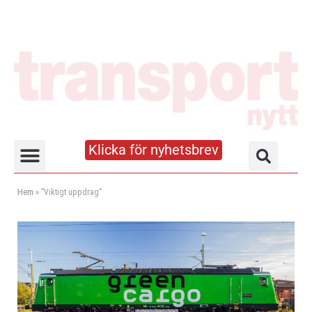
Klicka för nyhetsbrev
Truck- och lagerhandboken
Hem
»
”Viktigt uppdrag”