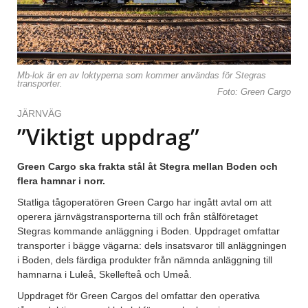
Mb-lok är en av loktyperna som kommer användas för Stegras
transporter.
Foto: Green Cargo
JÄRNVÄG
”Viktigt uppdrag”
Green Cargo ska frakta stål åt Stegra mellan Boden och
flera hamnar i norr.
Statliga tågoperatören Green Cargo har ingått avtal om att
operera järnvägstransporterna till och från stålföretaget
Stegras kommande anläggning i Boden. Uppdraget omfattar
transporter i bägge vägarna: dels insatsvaror till anläggningen
i Boden, dels färdiga produkter från nämnda anläggning till
hamnarna i Luleå, Skellefteå och Umeå.
Uppdraget för Green Cargos del omfattar den operativa