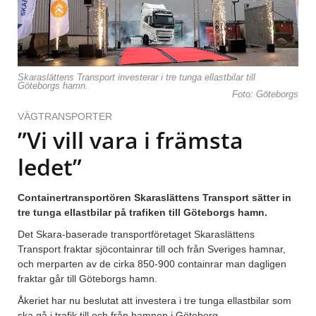
Skaraslättens Transport investerar i tre tunga ellastbilar till
Göteborgs hamn.
Foto: Göteborgs
VÄGTRANSPORTER
”Vi vill vara i främsta
ledet”
Containertransportören Skaraslättens Transport sätter in
tre tunga ellastbilar på trafiken till Göteborgs hamn.
Det Skara-baserade transportföretaget Skaraslättens
Transport fraktar sjöcontainrar till och från Sveriges hamnar,
och merparten av de cirka 850-900 containrar man dagligen
fraktar går till Göteborgs hamn.
Åkeriet har nu beslutat att investera i tre tunga ellastbilar som
ska gå i trafik till och från hamnen i Göteborg.