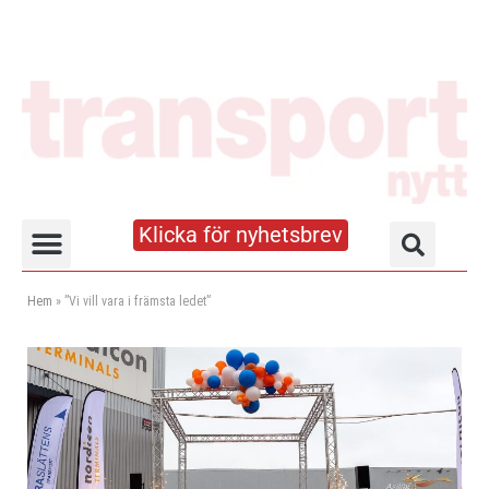
Klicka för nyhetsbrev
Truck- och lagerhandboken
Hem
»
”Vi vill vara i främsta ledet”