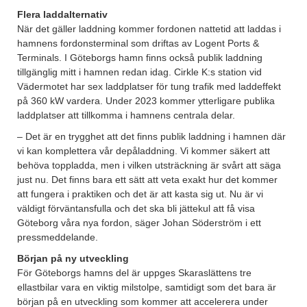
Flera laddalternativ
När det gäller laddning kommer fordonen nattetid att laddas i
hamnens fordonsterminal som driftas av Logent Ports &
Terminals. I Göteborgs hamn finns också publik laddning
tillgänglig mitt i hamnen redan idag. Cirkle K:s station vid
Vädermotet har sex laddplatser för tung trafik med laddeffekt
på 360 kW vardera. Under 2023 kommer ytterligare publika
laddplatser att tillkomma i hamnens centrala delar.
– Det är en trygghet att det finns publik laddning i hamnen där
vi kan komplettera vår depåladdning. Vi kommer säkert att
behöva toppladda, men i vilken utsträckning är svårt att säga
just nu. Det finns bara ett sätt att veta exakt hur det kommer
att fungera i praktiken och det är att kasta sig ut. Nu är vi
väldigt förväntansfulla och det ska bli jättekul att få visa
Göteborg våra nya fordon, säger Johan Söderström i ett
pressmeddelande.
Början på ny utveckling
För Göteborgs hamns del är uppges Skaraslättens tre
ellastbilar vara en viktig milstolpe, samtidigt som det bara är
början på en utveckling som kommer att accelerera under