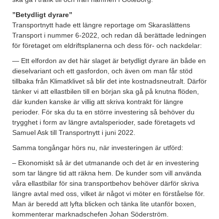
”Betydligt dyrare”
Transportnytt hade ett längre reportage om Skaraslättens
Transport i nummer 6-2022, och redan då berättade ledningen
för företaget om eldriftsplanerna och dess för- och nackdelar:
— Ett elfordon av det här slaget är betydligt dyrare än både en
dieselvariant och ett gasfordon, och även om man får stöd
tillbaka från Klimatklivet så blir det inte kostnadsneutralt. Därför
tänker vi att ellastbilen till en början ska gå på knutna flöden,
där kunden kanske är villig att skriva kontrakt för längre
perioder. För ska du ta en större investering så behöver du
trygghet i form av längre avtalsperioder, sade företagets vd
Samuel Ask till Transportnytt i juni 2022.
Samma tongångar hörs nu, när investeringen är utförd:
– Ekonomiskt så är det utmanande och det är en investering
som tar längre tid att räkna hem. De kunder som vill använda
våra ellastbilar för sina transportbehov behöver därför skriva
längre avtal med oss, vilket är något vi möter en förståelse för.
Man är beredd att lyfta blicken och tänka lite utanför boxen,
kommenterar marknadschefen Johan Söderström.