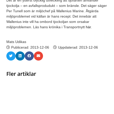
Det är en ytterst olycklig utveckling att sjöfarten använder
tjockolja – en avfallsprodudukt – som bränsle. Det säger säger
Per Tunell som är miljöchef på Wallenius Marine. Åtgärda
miljöproblemet vid källan är hans recept. Det innebär att
Wallenius inte vill ha ombord tjockoljan som orsakar
miljöproblemen. Läs hans krönika i Transportnytt
här
.
Mats Udikas
Publicerad:
2013-12-06
Uppdaterad: 2013-12-06
Fler artiklar