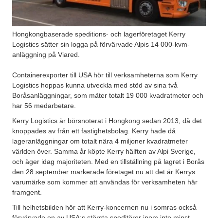
Hongkongbaserade speditions- och lagerföretaget Kerry
Logistics sätter sin logga på förvärvade Alpis 14 000-kvm-
anläggning på Viared.
Containerexporter till USA hör till verksamheterna som Kerry
Logistics hoppas kunna utveckla med stöd av sina två
Boråsanläggningar, som mäter totalt 19 000 kvadratmeter och
har 56 medarbetare.
Kerry Logistics är börsnoterat i Hongkong sedan 2013, då det
knoppades av från ett fastighetsbolag. Kerry hade då
lageranläggningar om totalt nära 4 miljoner kvadratmeter
världen över. Samma år köpte Kerry hälften av Alpi Sverige,
och äger idag majoriteten. Med en tillställning på lagret i Borås
den 28 september markerade företaget nu att det är Kerrys
varumärke som kommer att användas för verksamheten här
framgent.
Till helhetsbilden hör att Kerry-koncernen nu i somras också
förvärvade en av USA:s största speditörer inom inte minst