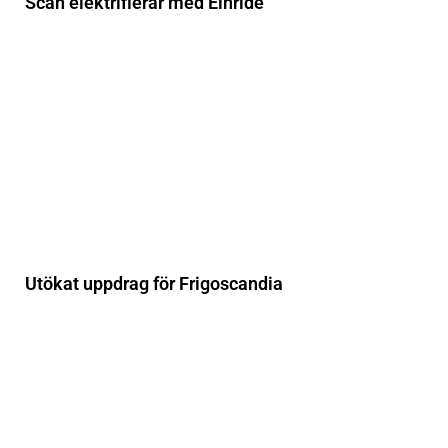
Scan elektrifierar med Einride
Utökat uppdrag för Frigoscandia