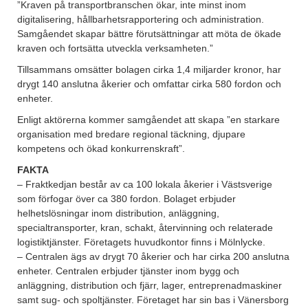
”Kraven på transportbranschen ökar, inte minst inom
digitalisering, hållbarhetsrapportering och administration.
Samgåendet skapar bättre förutsättningar att möta de ökade
kraven och fortsätta utveckla verksamheten.”
Tillsammans omsätter bolagen cirka 1,4 miljarder kronor, har
drygt 140 anslutna åkerier och omfattar cirka 580 fordon och
enheter.
Enligt aktörerna kommer samgåendet att skapa ”en starkare
organisation med bredare regional täckning, djupare
kompetens och ökad konkurrenskraft”.
FAKTA
– Fraktkedjan består av ca 100 lokala åkerier i Västsverige
som förfogar över ca 380 fordon. Bolaget erbjuder
helhetslösningar inom distribution, anläggning,
specialtransporter, kran, schakt, återvinning och relaterade
logistiktjänster.
Företagets huvudkontor finns i Mölnlycke.
– Centralen ägs av drygt 70 åkerier och har cirka 200 anslutna
enheter. Centralen erbjuder tjänster inom bygg och
anläggning, distribution och fjärr, lager, entreprenadmaskiner
samt sug- och spoltjänster. Företaget har sin bas i Vänersborg