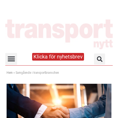
Klicka för nyhetsbrev
Truck- och lagerhandboken
Hem
»
Samgående i transportbranschen