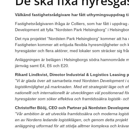
De ska fixa hyresgä
Välkänd fastighetsrådgivare har fått uthyrningsuppdrag till
Fastighetsrådgivaren ifråga är Colliers, som har fått i uppdrag
Development att fylla ”Nordsten Park Helsingborg” i Helsingb
Det nya projektet ”Nordsten Park Helsingborg” kommer att ha 
Fastigheten kommer att erbjuda flexibla hyresmöjligheter och
hyresgäster och flera aktörer, med lokaler som sträcker sig frå
Anläggningen är belägen i Helsingborgs södra hamnområde me
järnväg samt E4, E6 och E20.
Rikard Lindkvist, Director Industrial & Logistics Leasing p
”Vi är glada över att samarbeta med Nordsten Development i de
logistikmöjlighet på marknaden. Med ett strategiskt läge och ef
nationellt och internationellt är utvecklingen väl positionerad 
hyresgäster som söker effektiva och framtidssäkra logistik- och
Christoffer Bööj, CEO och Partner på Nordsten Developme
”Vår ambition är att utveckla framtidssäkra och moderna logisti
en av Nordens ledande logistiklägen, och genom detta projekt 
anläggning utformad för att stödja alltmer komplexa och kräva