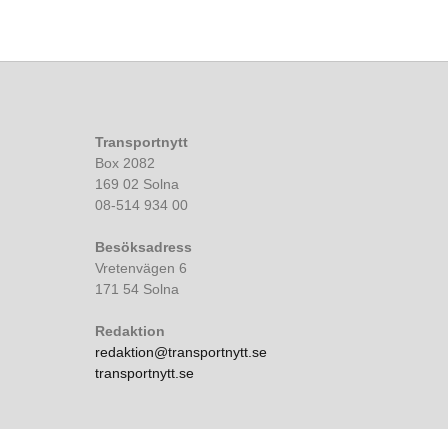
Transportnytt
Box 2082
169 02 Solna
08-514 934 00
Besöksadress
Vretenvägen 6
171 54 Solna
Redaktion
redaktion@transportnytt.se
transportnytt.se