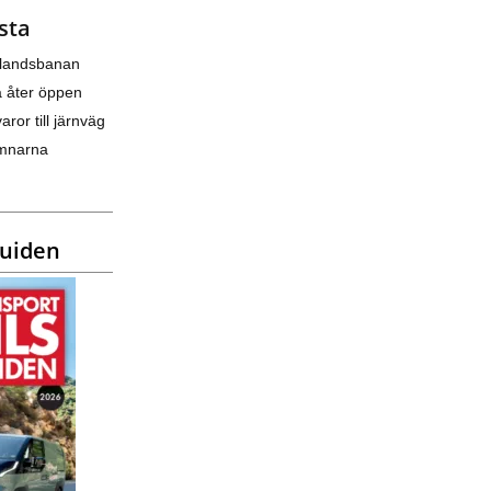
sta
nlandsbanan
a åter öppen
varor till järnväg
amnarna
guiden