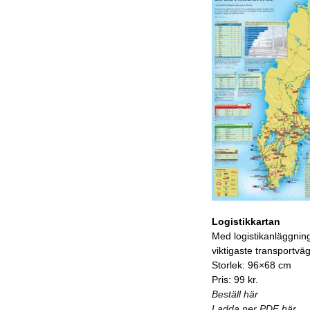
Logistikkartan
Med logistikanläggnin
viktigaste transportvä
Storlek: 96×68 cm
Pris: 99 kr.
Beställ här
Ladda ner PDF här