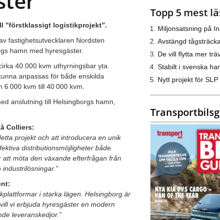
ster
Topp 5 mest lä
 ”förstklassigt logistikprojekt”.
Miljonsatsning på I
 av fastighetsutvecklaren Nordsten
Avstängd tågsträck
orgs hamn med hyresgäster.
De vill flytta mer trä
cirka 40 000 kvm uthyrningsbar yta.
Stabilt i svenska h
 kunna anpassas för både enskilda
Nytt projekt för SLP
n 6 000 kvm till 40 000 kvm.
d anslutning till Helsingborgs hamn,
Transportbils
å Colliers:
tta projekt och att introducera en unik
fektiva distributionsmöjligheter både
för att möta den växande efterfrågan från
 industrilösningar.”
nt:
kplattformar i starka lägen. Helsingborg är
vill vi erbjuda hyresgäster en modern
nde leveranskedjor.”