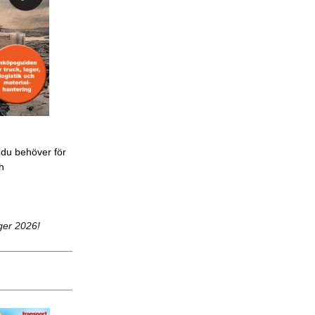
 du behöver för
ch
ger 2026!