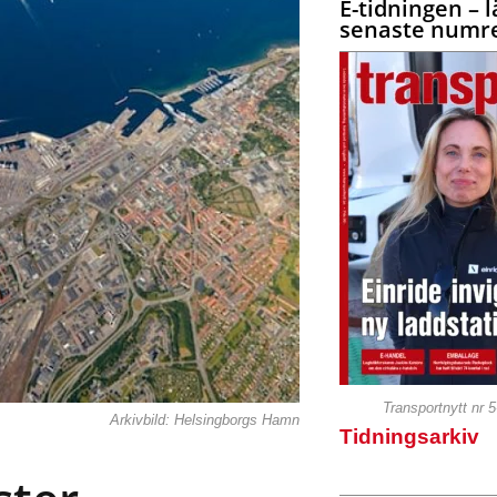
E-tidningen – l
senaste numre
Transportnytt nr 
Arkivbild: Helsingborgs Hamn
Tidningsarkiv