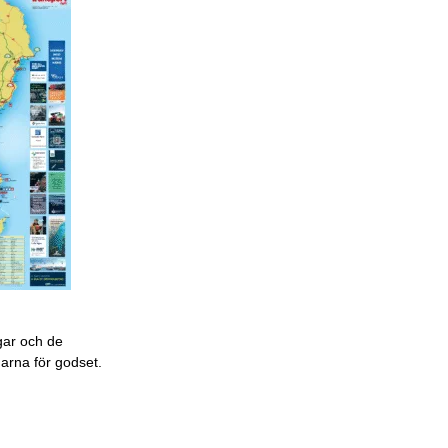
gar och de
garna för godset.