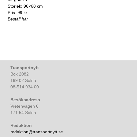
Storlek: 96×68 cm
Pris: 99 kr.
Beställ här
Transportnytt
Box 2082
169 02 Solna
08-514 934 00
Besöksadress
Vretenvägen 6
171 54 Solna
Redaktion
redaktion@transportnytt.se