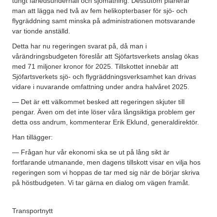
tungt farledsunderhåll och sjömätning. Dessutom planerar
man att lägga ned två av fem helikopterbaser för sjö- och
flygräddning samt minska på administrationen motsvarande
var tionde anställd.
Detta har nu regeringen svarat på, då man i
vårändringsbudgeten föreslår att Sjöfartsverkets anslag ökas
med 71 miljoner kronor för 2025. Tillskottet innebär att
Sjöfartsverkets sjö- och flygräddningsverksamhet kan drivas
vidare i nuvarande omfattning under andra halvåret 2025.
— Det är ett välkommet besked att regeringen skjuter till
pengar. Även om det inte löser våra långsiktiga problem ger
detta oss andrum, kommenterar Erik Eklund, generaldirektör.
Han tillägger:
— Frågan hur vår ekonomi ska se ut på lång sikt är
fortfarande utmanande, men dagens tillskott visar en vilja hos
regeringen som vi hoppas de tar med sig när de börjar skriva
på höstbudgeten. Vi tar gärna en dialog om vägen framåt.
Transportnytt