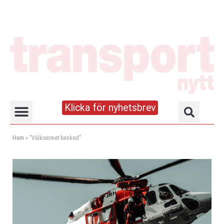
Klicka för nyhetsbrev
Truck- och lagerhandboken
Hem
»
”Välkommet besked”