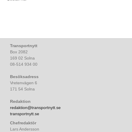
Transportnytt
Box 2082
169 02 Solna
08-514 934 00
Besöksadress
Vretenvägen 6
171 54 Solna
Redaktion
redaktion@transportnytt.se
transportnytt.se
Chefredaktör
Lars Andersson