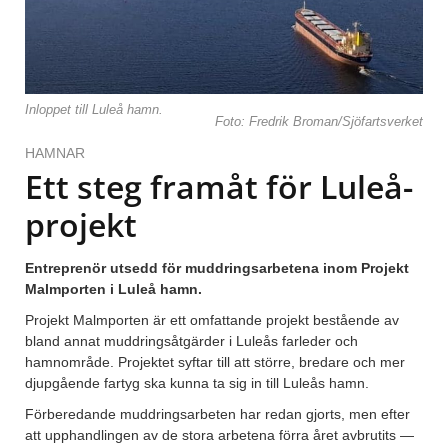
Inloppet till Luleå hamn.
Foto: Fredrik Broman/Sjöfartsverket
HAMNAR
Ett steg framåt för Luleå-
projekt
Entreprenör utsedd för muddringsarbetena inom Projekt
Malmporten i Luleå hamn.
Projekt Malmporten är ett omfattande projekt bestående av
bland annat muddringsåtgärder i Luleås farleder och
hamnområde. Projektet syftar till att större, bredare och mer
djupgående fartyg ska kunna ta sig in till Luleås hamn.
Förberedande muddringsarbeten har redan gjorts, men efter
att upphandlingen av de stora arbetena förra året avbrutits —