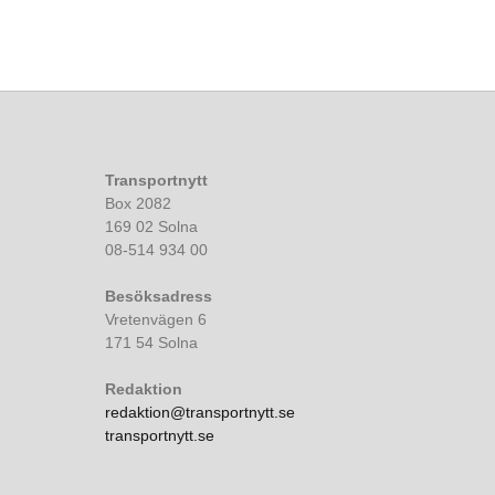
Transportnytt
Box 2082
169 02 Solna
08-514 934 00
Besöksadress
Vretenvägen 6
171 54 Solna
Redaktion
redaktion@transportnytt.se
transportnytt.se