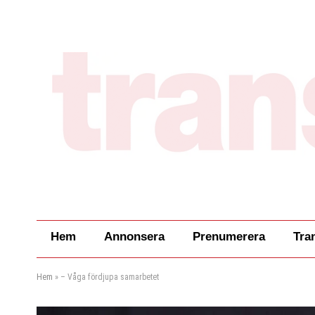
Hem
Annonsera
Prenumerera
Tra
Hem
»
– Våga fördjupa samarbetet