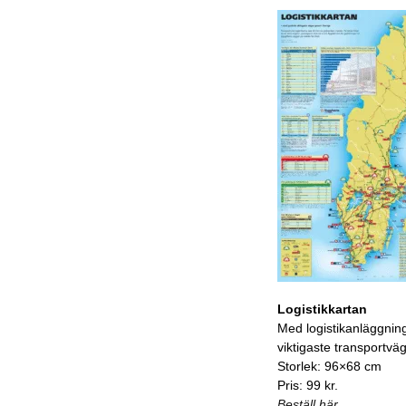
Logistikkartan
Med logistikanläggnin
viktigaste transportvä
Storlek: 96×68 cm
Pris: 99 kr.
Beställ här