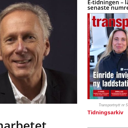
E-tidningen – l
senaste numre
Transportnytt nr 
Tidningsarkiv
marbetet