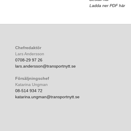
Ladda ner PDF här
Chefredaktör
Lars Andersson
0708-29 97 26
lars.andersson@transportnytt.se
Försäljningschef
Katarina Ungman
08-514 934 72
katarina.ungman@transportnytt.se