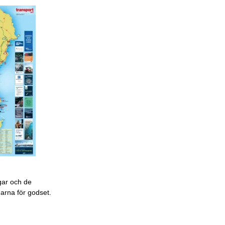
gar och de
garna för godset.