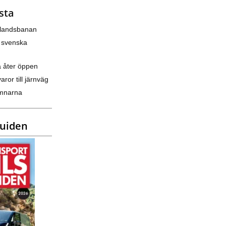
sta
nlandsbanan
 svenska
a åter öppen
varor till järnväg
amnarna
guiden