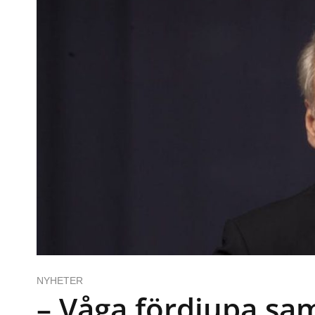
NYHETER
– Våga fördjupa sa