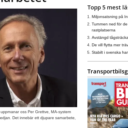
Topp 5 mest lä
Miljonsatsning på I
Tummen ned för de
rastplatserna
Avstängd tågsträck
De vill flytta mer trä
Stabilt i svenska h
Transportbils
t uppmanar oss Per Grettve, MA-system
skedjan. Det innebär ett djupare samarbete,