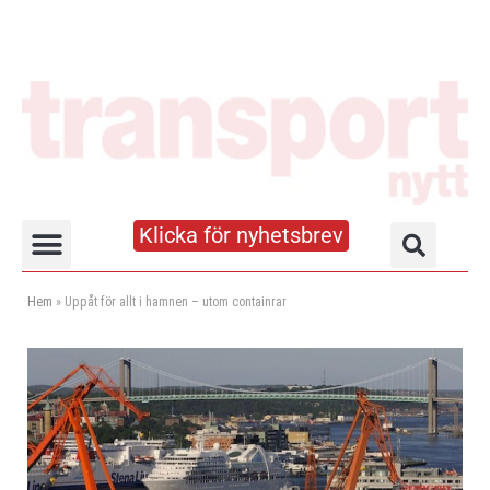
Klicka för nyhetsbrev
Truck- och lagerhandboken
Hem
»
Uppåt för allt i hamnen – utom containrar