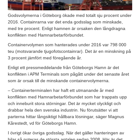
Godsvolymerna i Göteborg ökade med totalt sju procent under
2016. Containrarna var det enda godsslag som minskade,
med tre procent. Enligt hamnen är orsaken den långdragna
konflikten med Hamnarbetarförbundet.
Containervolymen som hanterades under 2016 var 798 000
teu (motsvarande tjugofotscontainrar). Det är en minskning på
3 procent jämfört med föregående år.
Enligt ett pressmeddelande från Göteborgs Hamn är det
konflikten i APM Terminals som pågått under det senaste året
som är orsak till de minskande containervolymerna.
– Containerterminalen har haft ett utmanande år med
konflikten med Hamnarbetarförbundet som har trappats upp
och inneburit stora störningar. Det är mycket olyckligt och
drabbar hela den svenska industrin. Nu förutsätter vi att
parterna hittar långsiktigt hållbara lösningar, säger Magnus
Kårestedt, vd för Göteborgs Hamn.
I övrigt ökar övriga godsslag. När det gäller hanteringen av
bilar så noteras de största antalen sedan 2008. Här är det