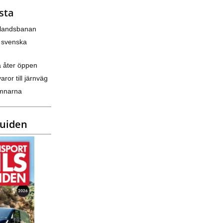
sta
nlandsbanan
 svenska
a åter öppen
varor till järnväg
amnarna
guiden