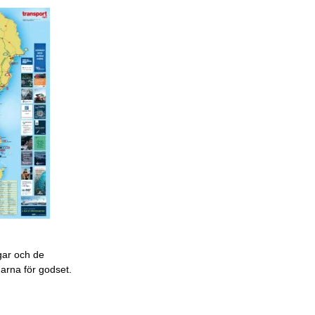
gar och de
garna för godset.