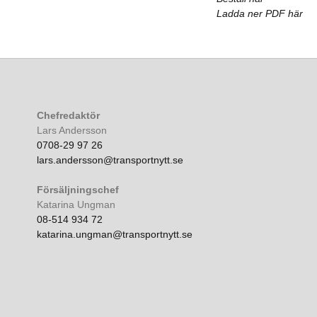
Ladda ner PDF här
Chefredaktör
Lars Andersson
0708-29 97 26
lars.andersson@transportnytt.se
Försäljningschef
Katarina Ungman
08-514 934 72
katarina.ungman@transportnytt.se