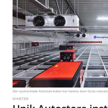
Den nyutvecklade Autostore-kuben kan hantera även frysta matvaro
NYHETER