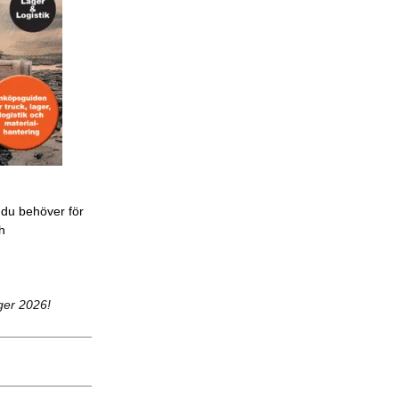
 du behöver för
ch
ger 2026!