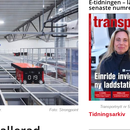
E-tidningen – l
senaste numre
Transportnytt nr 
r.
Foto: Strongpoint
Tidningsarkiv