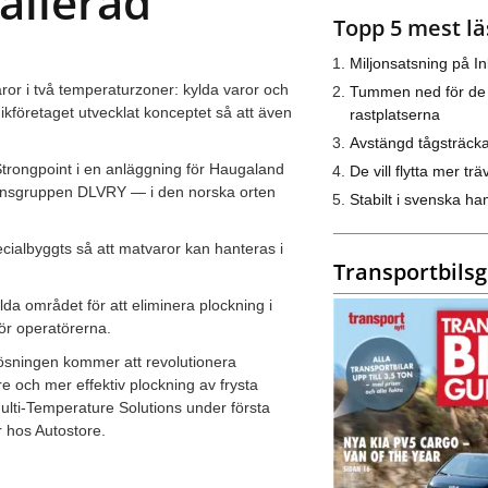
allerad
Topp 5 mest lä
Miljonsatsning på I
ror i två temperaturzoner: kylda varor och
Tummen ned för de
ikföretaget utvecklat konceptet så att även
rastplatserna
Avstängd tågsträck
 Strongpoint i en anläggning för Haugaland
De vill flytta mer trä
ionsgruppen DLVRY — i den norska orten
Stabilt i svenska h
cialbyggts så att matvaror kan hanteras i
Transportbils
lda området för att eliminera plockning i
för operatörerna.
 Lösningen kommer att revolutionera
e och mer effektiv plockning av frysta
ulti-Temperature Solutions under första
r hos Autostore.