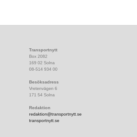
Transportnytt
Box 2082
169 02 Solna
08-514 934 00
Besöksadress
Vretenvägen 6
171 54 Solna
Redaktion
redaktion@transportnytt.se
transportnytt.se