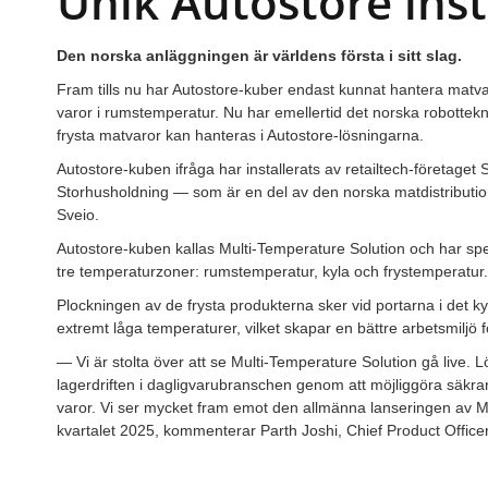
Unik Autostore inst
Den norska anläggningen är världens första i sitt slag.
Fram tills nu har Autostore-kuber endast kunnat hantera matva
varor i rumstemperatur. Nu har emellertid det norska robottekn
frysta matvaror kan hanteras i Autostore-lösningarna.
Autostore-kuben ifråga har installerats av retailtech-företaget
Storhusholdning — som är en del av den norska matdistribut
Sveio.
Autostore-kuben kallas Multi-Temperature Solution och har spe
tre temperaturzoner: rumstemperatur, kyla och frystemperatur.
Plockningen av de frysta produkterna sker vid portarna i det ky
extremt låga temperaturer, vilket skapar en bättre arbetsmiljö 
— Vi är stolta över att se Multi-Temperature Solution gå live.
lagerdriften i dagligvarubranschen genom att möjliggöra säkrar
varor. Vi ser mycket fram emot den allmänna lanseringen av M
kvartalet 2025, kommenterar Parth Joshi, Chief Product Office