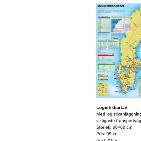
Logistikkartan
Med logistikanläggnin
viktigaste transportvä
Storlek: 96×68 cm
Pris: 99 kr.
Beställ här