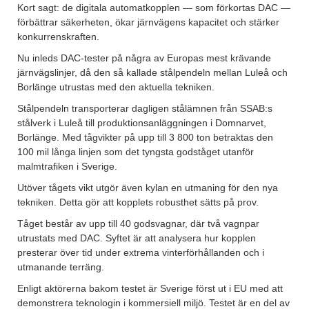
Kort sagt: de digitala automatkopplen — som förkortas DAC —
förbättrar säkerheten, ökar järnvägens kapacitet och stärker
konkurrenskraften.
Nu inleds DAC-tester på några av Europas mest krävande
järnvägslinjer, då den så kallade stålpendeln mellan Luleå och
Borlänge utrustas med den aktuella tekniken.
Stålpendeln transporterar dagligen stålämnen från SSAB:s
stålverk i Luleå till produktionsanläggningen i Domnarvet,
Borlänge. Med tågvikter på upp till 3 800 ton betraktas den
100 mil långa linjen som det tyngsta godståget utanför
malmtrafiken i Sverige.
Utöver tågets vikt utgör även kylan en utmaning för den nya
tekniken. Detta gör att kopplets robusthet sätts på prov.
Tåget består av upp till 40 godsvagnar, där två vagnpar
utrustats med DAC. Syftet är att analysera hur kopplen
presterar över tid under extrema vinterförhållanden och i
utmanande terräng.
Enligt aktörerna bakom testet är Sverige först ut i EU med att
demonstrera teknologin i kommersiell miljö. Testet är en del av