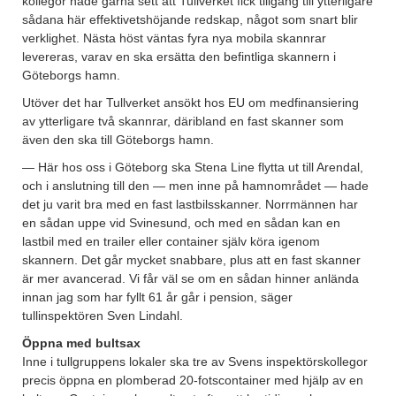
kollegor hade gärna sett att Tullverket fick tillgång till ytterligare
sådana här effektivetshöjande redskap, något som snart blir
verklighet. Nästa höst väntas fyra nya mobila skannrar
levereras, varav en ska ersätta den befintliga skannern i
Göteborgs hamn.
Utöver det har Tullverket ansökt hos EU om medfinansiering
av ytterligare två skannrar, däribland en fast skanner som
även den ska till Göteborgs hamn.
— Här hos oss i Göteborg ska Stena Line flytta ut till Arendal,
och i anslutning till den — men inne på hamnområdet — hade
det ju varit bra med en fast lastbilsskanner. Norrmännen har
en sådan uppe vid Svinesund, och med en sådan kan en
lastbil med en trailer eller container själv köra igenom
skannern. Det går mycket snabbare, plus att en fast skanner
är mer avancerad. Vi får väl se om en sådan hinner anlända
innan jag som har fyllt 61 år går i pension, säger
tullinspektören Sven Lindahl.
Öppna med bultsax
Inne i tullgruppens lokaler ska tre av Svens inspektörskollegor
precis öppna en plomberad 20-fotscontainer med hjälp av en