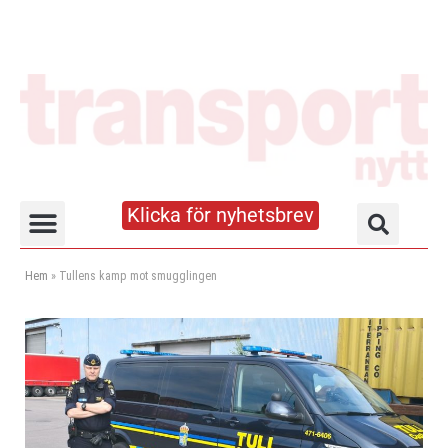
Klicka för nyhetsbrev
Truck- och lagerhandboken
Hem
»
Tullens kamp mot smugglingen