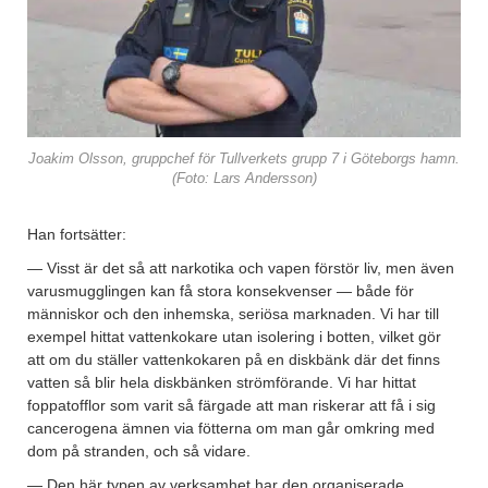
Joakim Olsson, gruppchef för Tullverkets grupp 7 i Göteborgs hamn.
(Foto: Lars Andersson)
Han fortsätter:
— Visst är det så att narkotika och vapen förstör liv, men även
varusmugglingen kan få stora konsekvenser — både för
människor och den inhemska, seriösa marknaden. Vi har till
exempel hittat vattenkokare utan isolering i botten, vilket gör
att om du ställer vattenkokaren på en diskbänk där det finns
vatten så blir hela diskbänken strömförande. Vi har hittat
foppatofflor som varit så färgade att man riskerar att få i sig
cancerogena ämnen via fötterna om man går omkring med
dom på stranden, och så vidare.
— Den här typen av verksamhet har den organiserade