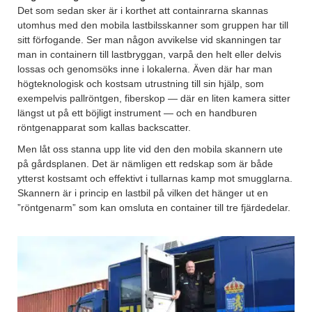
Det som sedan sker är i korthet att containrarna skannas
utomhus med den mobila lastbilsskanner som gruppen har till
sitt förfogande. Ser man någon avvikelse vid skanningen tar
man in containern till lastbryggan, varpå den helt eller delvis
lossas och genomsöks inne i lokalerna. Även där har man
högteknologisk och kostsam utrustning till sin hjälp, som
exempelvis pallröntgen, fiberskop — där en liten kamera sitter
längst ut på ett böjligt instrument — och en handburen
röntgenapparat som kallas backscatter.
Men låt oss stanna upp lite vid den den mobila skannern ute
på gårdsplanen. Det är nämligen ett redskap som är både
ytterst kostsamt och effektivt i tullarnas kamp mot smugglarna.
Skannern är i princip en lastbil på vilken det hänger ut en
”röntgenarm” som kan omsluta en container till tre fjärdedelar.