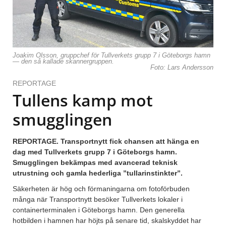
Joakim Olsson, gruppchef för Tullverkets grupp 7 i Göteborgs hamn
— den så kallade skannergruppen.
Foto: Lars Andersson
REPORTAGE
Tullens kamp mot
smugglingen
REPORTAGE. Transportnytt fick chansen att hänga en
dag med Tullverkets grupp 7 i Göteborgs hamn.
Smugglingen bekämpas med avancerad teknisk
utrustning och gamla hederliga ”tullarinstinkter”.
Säkerheten är hög och förmaningarna om fotoförbuden
många när Transportnytt besöker Tullverkets lokaler i
containerterminalen i Göteborgs hamn. Den generella
hotbilden i hamnen har höjts på senare tid, skalskyddet har