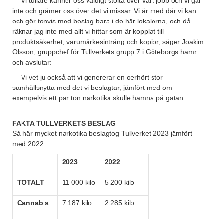
— Vi tullare känner oss väldigt stolta över vårt jobb och vi går
inte och grämer oss över det vi missar. Vi är med där vi kan
och gör tonvis med beslag bara i de här lokalerna, och då
räknar jag inte med allt vi hittar som är kopplat till
produktsäkerhet, varumärkesintrång och kopior, säger Joakim
Olsson, gruppchef för Tullverkets grupp 7 i Göteborgs hamn
och avslutar:
— Vi vet ju också att vi genererar en oerhört stor
samhällsnytta med det vi beslagtar, jämfört med om
exempelvis ett par ton narkotika skulle hamna på gatan.
FAKTA TULLVERKETS BESLAG
Så här mycket narkotika beslagtog Tullverket 2023 jämfört
med 2022:
2023
2022
TOTALT
11 000 kilo
5 200 kilo
Cannabis
7 187 kilo
2 285 kilo