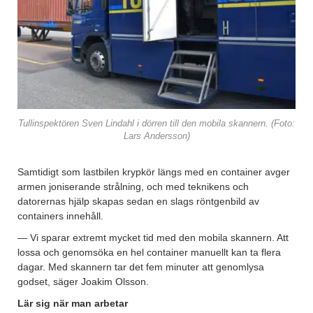
Tullinspektören Sven Lindahl i dörren till den mobila skannern. (Foto:
Lars Andersson)
Samtidigt som lastbilen krypkör längs med en container avger
armen joniserande strålning, och med teknikens och
datorernas hjälp skapas sedan en slags röntgenbild av
containers innehåll.
— Vi sparar extremt mycket tid med den mobila skannern. Att
lossa och genomsöka en hel container manuellt kan ta flera
dagar. Med skannern tar det fem minuter att genomlysa
godset, säger Joakim Olsson.
Lär sig när man arbetar