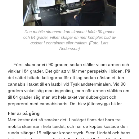
Den mobila skannern kan skanna i både 90 grader
och 84 grader, vilket skapar en mer komplex bild av
godset i containern eller trailern. (Foto: Lars
Andersson)
— Först skannar vi i 90 grader, sedan ställer vi om armen och
vinklar i 84 grader. Det gör att vi får mer perspektiv i bilden. På
det sättet hittade kollegorna för ett tag sedan nästan ett ton
cannabis i taket till en lastbil vid Tysklandsterminalen. Vid 90
graders vinkel såg man ingenting, men när armen ställdes om
till 84 grader såg man att hela taket var dubbelgjort och
preparerat med cannabisharts. Det blev jättesnygga bilder.
Fler är på gång
Men kostar det så smakar det. I nuläget finns det bara tre
mobila skannrar i hela landet, och när de köptes kostade de i
runda slängar 15 miljoner kronor styck. Sven Lindahl och hans