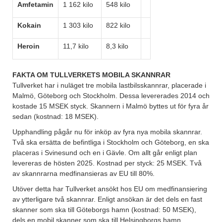
Amfetamin
1 162 kilo
548 kilo
Kokain
1 303 kilo
822 kilo
Heroin
11,7 kilo
8,3 kilo
FAKTA OM TULLVERKETS MOBILA SKANNRAR
Tullverket har i nuläget tre mobila lastbilsskannrar, placerade i
Malmö, Göteborg och Stockholm. Dessa levererades 2014 och
kostade 15 MSEK styck. Skannern i Malmö byttes ut för fyra år
sedan (kostnad: 18 MSEK).
Upphandling pågår nu för inköp av fyra nya mobila skannrar.
Två ska ersätta de befintliga i Stockholm och Göteborg, en ska
placeras i Svinesund och en i Gävle. Om allt går enligt plan
levereras de hösten 2025. Kostnad per styck: 25 MSEK. Två
av skannrarna medfinansieras av EU till 80%.
Utöver detta har Tullverket ansökt hos EU om medfinansiering
av ytterligare två skannrar. Enligt ansökan är det dels en fast
skanner som ska till Göteborgs hamn (kostnad: 50 MSEK),
dels en mobil skanner som ska till Helsingborgs hamn