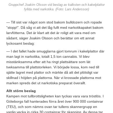
Gruppchef Joakim Olsson vid beslag av kalksten och kakelplattor
fyllda med narkotika. (Foto: Lars Andersson)
— Till sist var något som stod bakom bulldozern och ropade
”stopp!”. Då såg vi att det låg fullt med narkotikapaket bakom
larvfötterna. Det är klart att det är roligt att vara med om
sådant, säger Joakim Olsson och berättar om ett annat
lyckosamt beslag:
— I det fallet hade smugglarna gjort tomrum i kakelplattor där
man lagt in narkotika, totalt 1,5 ton cannabis. Vi blev
misstänksamma efter att ha ringt plattsättare som lät
tveksamma till plattstorleken. Vi började lossa, kom ned till
sjätte lagret med plattor och märkte då att det plötsligt var
skillnad i höjden på plattorna. När vi krossade plattorna mot
marken spreds det ut narkotiska preparat överallt.
Allt större beslag
Kampen mot tullbrottsligheten kan tyckas vara vara tröstlös. I
Göteborgs fall hanterades förra året över 900 000 containrar
(TEU), och som nämns ovan tar tullens skannergrupp en
vanlig vecka in cirka 30 containrar för skanning. Av dessa tar