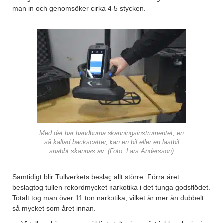
man in och genomsöker cirka 4-5 stycken.
Med det här handburna skanningsinstrumentet, en
så kallad backscatter, kan en bil eller en lastbil
snabbt skannas av. (Foto: Lars Andersson)
Samtidigt blir Tullverkets beslag allt större. Förra året
beslagtog tullen rekordmycket narkotika i det tunga godsflödet.
Totalt tog man över 11 ton narkotika, vilket är mer än dubbelt
så mycket som året innan.