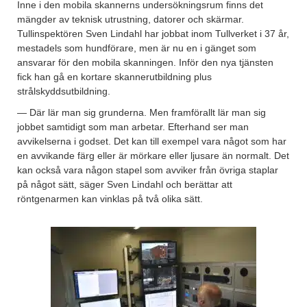
Inne i den mobila skannerns undersökningsrum finns det
mängder av teknisk utrustning, datorer och skärmar.
Tullinspektören Sven Lindahl har jobbat inom Tullverket i 37 år,
mestadels som hundförare, men är nu en i gänget som
ansvarar för den mobila skanningen. Inför den nya tjänsten
fick han gå en kortare skannerutbildning plus
strålskyddsutbildning.
— Där lär man sig grunderna. Men framförallt lär man sig
jobbet samtidigt som man arbetar. Efterhand ser man
avvikelserna i godset. Det kan till exempel vara något som har
en avvikande färg eller är mörkare eller ljusare än normalt. Det
kan också vara någon stapel som avviker från övriga staplar
på något sätt, säger Sven Lindahl och berättar att
röntgenarmen kan vinklas på två olika sätt.