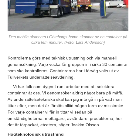
Den mobila skannern i Göteborgs hamn skannar av en container på
cirka fem minuter. (Foto: Lars Andersson)
Kontrollerna görs med teknisk utrustning och via manuell
genomsökning. Varje vecka får gruppen in i cirka 30 containrar
som ska kontrolleras. Containrarna har i förväg valts ut av
Tullverkets underrättelseavdelning.
— Vi har folk som dygnet runt arbetar med att selektera
containrar åt oss. Vi genomsöker aldrig något bara på måfå.
Av underrättelsetekniska skäl kan jag inte gå in på vad man
tittar efter, men det är förstås alltid någon form av misstanke.
För varje container vi får in tittar vi sedan på
omständigheterna: mottagare, avsändare, produkterna, hur
det är förpackat, etcetera, säger Joakim Olsson.
Högteknologisk utrustning