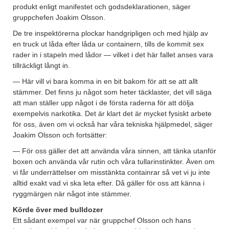
produkt enligt manifestet och godsdeklarationen, säger
gruppchefen Joakim Olsson.
De tre inspektörerna plockar handgripligen och med hjälp av
en truck ut låda efter låda ur containern, tills de kommit sex
rader in i stapeln med lådor — vilket i det här fallet anses vara
tillräckligt långt in.
— Här vill vi bara komma in en bit bakom för att se att allt
stämmer. Det finns ju något som heter täcklaster, det vill säga
att man ställer upp något i de första raderna för att dölja
exempelvis narkotika. Det är klart det är mycket fysiskt arbete
för oss, även om vi också har våra tekniska hjälpmedel, säger
Joakim Olsson och fortsätter:
— För oss gäller det att använda våra sinnen, att tänka utanför
boxen och använda vår rutin och våra tullarinstinkter. Även om
vi får underrättelser om misstänkta containrar så vet vi ju inte
alltid exakt vad vi ska leta efter. Då gäller för oss att känna i
ryggmärgen när något inte stämmer.
Körde över med bulldozer
Ett sådant exempel var när gruppchef Olsson och hans