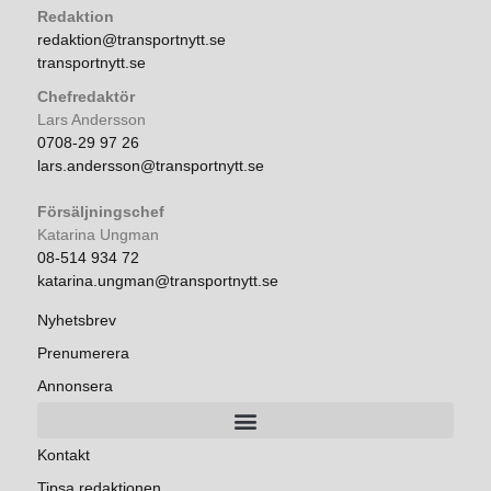
Redaktion
redaktion@transportnytt.se
transportnytt.se
Chefredaktör
Lars Andersson
0708-29 97 26
lars.andersson@transportnytt.se
Försäljningschef
Katarina Ungman
08-514 934 72
katarina.ungman@transportnytt.se
Nyhetsbrev
Prenumerera
Annonsera
Kontakt
Tipsa redaktionen