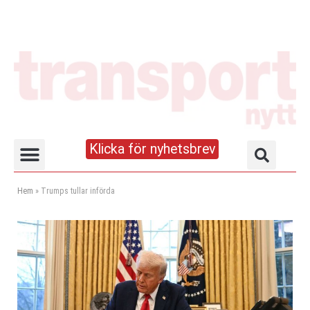
Klicka för nyhetsbrev
Truck- och lagerhandboken
Hem
»
Trumps tullar införda