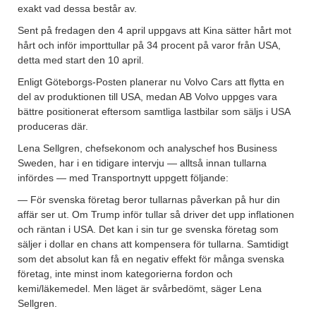
exakt vad dessa består av.
Sent på fredagen den 4 april uppgavs att Kina
sätter
hårt mot
hårt och inför importtullar på 34 procent på varor från USA,
detta med start den 10 april.
Enligt Göteborgs-Posten planerar nu Volvo Cars att flytta en
del av produktionen till USA, medan AB Volvo uppges vara
bättre positionerat eftersom samtliga lastbilar som säljs i USA
produceras där.
Lena Sellgren, chefsekonom och analyschef hos Business
Sweden, har i en tidigare intervju — alltså innan tullarna
infördes — med Transportnytt uppgett följande:
— För svenska företag beror tullarnas påverkan på hur din
affär ser ut. Om Trump inför tullar så driver det upp inflationen
och räntan i USA. Det kan i sin tur ge svenska företag som
säljer i dollar en chans att kompensera för tullarna. Samtidigt
som det absolut kan få en negativ effekt för många svenska
företag, inte minst inom kategorierna fordon och
kemi/läkemedel. Men läget är svårbedömt, säger Lena
Sellgren.