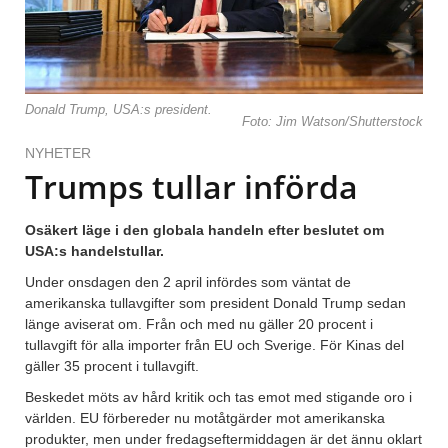
Donald Trump, USA:s president.
Foto: Jim Watson/Shutterstock
NYHETER
Trumps tullar införda
Osäkert läge i den globala handeln efter beslutet om
USA:s handelstullar.
Under onsdagen den 2 april infördes som väntat de
amerikanska tullavgifter som president Donald Trump sedan
länge aviserat om. Från och med nu gäller 20 procent i
tullavgift för alla importer från EU och Sverige. För Kinas del
gäller 35 procent i tullavgift.
Beskedet möts av hård kritik och tas emot med stigande oro i
världen. EU förbereder nu motåtgärder mot amerikanska
produkter, men under fredagseftermiddagen är det ännu oklart