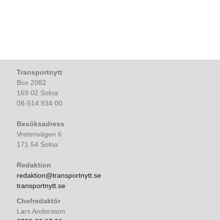
Transportnytt
Box 2082
169 02 Solna
08-514 934 00
Besöksadress
Vretenvägen 6
171 54 Solna
Redaktion
redaktion@transportnytt.se
transportnytt.se
Chefredaktör
Lars Andersson