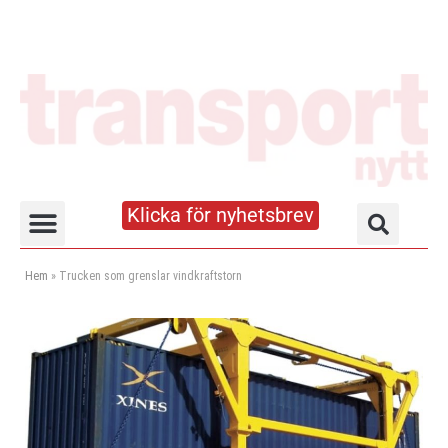
Klicka för nyhetsbrev
Truck- och lagerhandboken
Hem
»
Trucken som grenslar vindkraftstorn