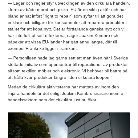
— Lagar och regler styr utvecklingen av den cirkulära handeln,
i form av både morot och piska. EU är en viktig aktör och har
bland annat infört ”right to repair” som syftar till att göra det
enklare och billigare för konsumenter att reparera produkter i
stället för att köpa nytt. Det är fortfarande ganska nytt och vi
har inte fullt ut sett effekterna, säger Joakim Kembro och
påpekar att vissa EU-länder har gått ännu längre, där till
exempel Frankrike ligger i framkant.
— Personligen hade jag gärna sett att man även här i Sverige
stöttade initiativ som uppmuntrar till reparationer av produkter
såsom textilier, möbler och elektronik. Vi behöver bli bättre på
att hålla kvar produkter längre i den cirkulära loopen.
Medan de cirkulära aktiviteterna har mattats av inom den
linjära handeln är det enligt Joakim Kembro snarare inom e-
handelssektorn som det cirkulära just nu ökar.