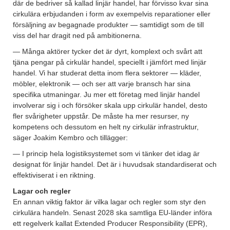
där de bedriver så kallad linjär handel, har förvisso kvar sina
cirkulära erbjudanden i form av exempelvis reparationer eller
försäljning av begagnade produkter — samtidigt som de till
viss del har dragit ned på ambitionerna.
— Många aktörer tycker det är dyrt, komplext och svårt att
tjäna pengar på cirkulär handel, speciellt i jämfört med linjär
handel. Vi har studerat detta inom flera sektorer — kläder,
möbler, elektronik — och ser att varje bransch har sina
specifika utmaningar. Ju mer ett företag med linjär handel
involverar sig i och försöker skala upp cirkulär handel, desto
fler svårigheter uppstår. De måste ha mer resurser, ny
kompetens och dessutom en helt ny cirkulär infrastruktur,
säger Joakim Kembro och tillägger:
— I princip hela logistiksystemet som vi tänker det idag är
designat för linjär handel. Det är i huvudsak standardiserat och
effektiviserat i en riktning.
Lagar och regler
En annan viktig faktor är vilka lagar och regler som styr den
cirkulära handeln. Senast 2028 ska samtliga EU-länder införa
ett regelverk kallat Extended Producer Responsibility (EPR),