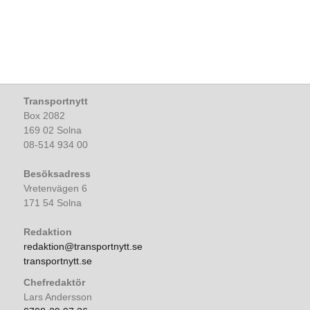
Transportnytt
Box 2082
169 02 Solna
08-514 934 00
Besöksadress
Vretenvägen 6
171 54 Solna
Redaktion
redaktion@transportnytt.se
transportnytt.se
Chefredaktör
Lars Andersson