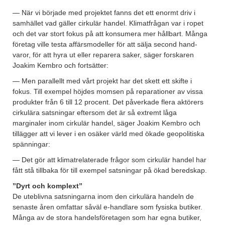
— När vi började med projektet fanns det ett enormt driv i
samhället vad gäller cirkulär handel. Klimatfrågan var i ropet
och det var stort fokus på att konsumera mer hållbart. Många
företag ville testa affärsmodeller för att sälja second hand-
varor, för att hyra ut eller reparera saker, säger forskaren
Joakim Kembro och fortsätter:
— Men parallellt med vårt projekt har det skett ett skifte i
fokus. Till exempel höjdes momsen på reparationer av vissa
produkter från 6 till 12 procent. Det påverkade flera aktörers
cirkulära satsningar eftersom det är så extremt låga
marginaler inom cirkulär handel, säger Joakim Kembro och
tillägger att vi lever i en osäker värld med ökade geopolitiska
spänningar:
— Det gör att klimatrelaterade frågor som cirkulär handel har
fått stå tillbaka för till exempel satsningar på ökad beredskap.
”Dyrt och komplext”
De uteblivna satsningarna inom den cirkulära handeln de
senaste åren omfattar såväl e-handlare som fysiska butiker.
Många av de stora handelsföretagen som har egna butiker,