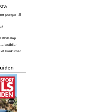
sta
er pengar till
på
astbilssläp
ta lastbilar
let konkurser
guiden