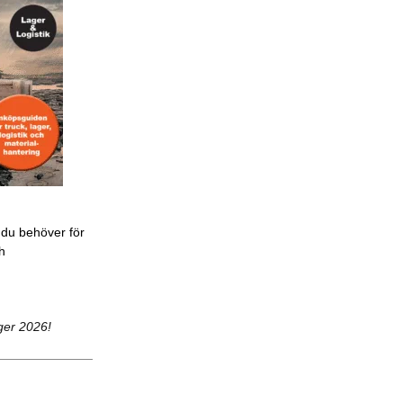
 du behöver för
ch
ger 2026!