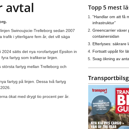
r avtal
Topp 5 mest lä
”Handlar om att få m
org.
infrastruktur”
Greencarrier växer 
å linjen Swinoujscie-Trelleborg sedan 2007
containersidan
fik i ytterligare fem år, det vill säga
Efterlyses: säkrare l
Fortsatt uppåt för lät
i 2024 sätts det nya rorofartyget Epsilon in
fyra fartyg som trafikerar linjen.
Svag ökning av anta
s största fartyg mellan Trelleborg och
Transportbils
ya fartyg på linjen. Dessa två fartyg
 2026.
erna ökat med drygt tio procent per år.