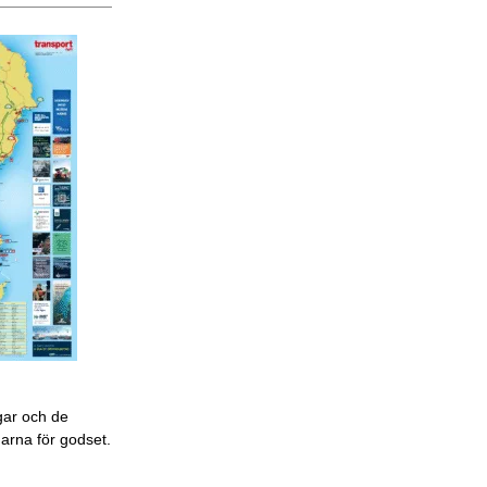
gar och de
garna för godset.