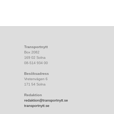
Transportnytt
Box 2082
169 02 Solna
08-514 934 00
Besöksadress
Vretenvägen 6
171 54 Solna
Redaktion
redaktion@transportnytt.se
transportnytt.se