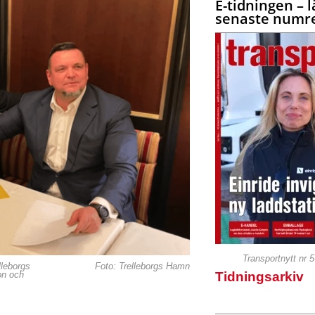
E-tidningen – l
senaste numre
Transportnytt nr 
lleborgs
Foto: Trelleborgs Hamn
Tidningsarkiv
on och