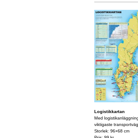
Logistikkartan
Med logistikanläggnin
viktigaste transportvä
Storlek: 96×68 cm
Pris: 99 kr.