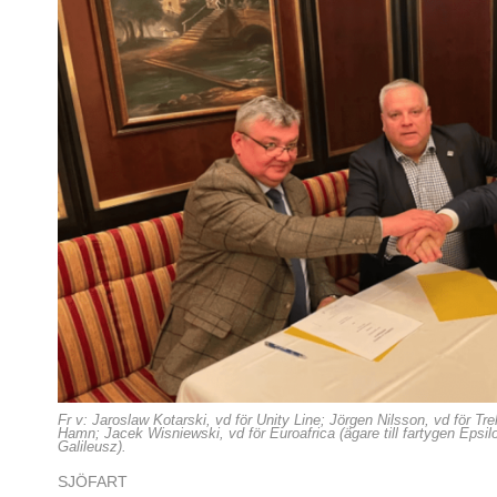
Fr v: Jaroslaw Kotarski, vd för Unity Line; Jörgen Nilsson, vd för Tre
Hamn; Jacek Wisniewski, vd för Euroafrica (ägare till fartygen Epsil
Galileusz).
SJÖFART