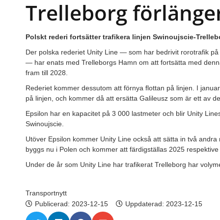
Trelleborg förlänge
Polskt rederi fortsätter trafikera linjen Swinoujscie-Trelleb
Der polska rederiet Unity Line — som har bedrivit rorotrafik p
— har enats med Trelleborgs Hamn om att fortsätta med denna tra
fram till 2028.
Rederiet kommer dessutom att förnya flottan på linjen. I januar
på linjen, och kommer då att ersätta Galileusz som är ett av de 
Epsilon har en kapacitet på 3 000 lastmeter och blir Unity Line
Swinoujscie.
Utöver Epsilon kommer Unity Line också att sätta in två andra n
byggs nu i Polen och kommer att färdigställas 2025 respektive
Under de år som Unity Line har trafikerat Trelleborg har volym
Transportnytt
Publicerad:
2023-12-15
Uppdaterad: 2023-12-15