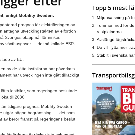
igger efter”
Topp 5 mest lä
amt, enligt Mobility Sweden.
Miljonsatsning på I
daterad prognos för elektrifieringen av
Tummen ned för de
en antagna utvecklingstakten av elfordon
rastplatserna
 nå Sveriges etappmål för inrikes
Avstängd tågsträck
pp av växthusgaser — det så kallade ESR-
De vill flytta mer trä
Stabilt i svenska h
lutade av EU.
gen av de lätta lastbilarna har påverkats
Transportbils
ment har utvecklingen inte gått tillräckligt
lätta lastbilar, som regeringen beslutade
öka till 2030.
e än tidigare prognos. Mobility Sweden
ngre utgör någon begränsning
— det som
at av beror främst på regeringens beslut
rda åtgärderna är räcker inte och gapet