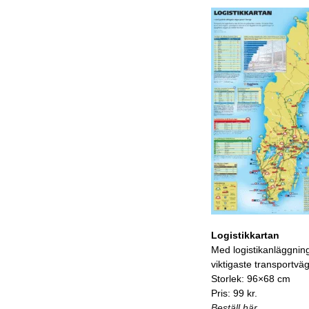
Logistikkartan
Med logistikanläggnin
viktigaste transportvä
Storlek: 96×68 cm
Pris: 99 kr.
Beställ här