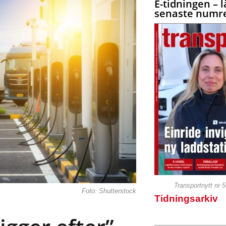
E-tidningen – l
senaste numre
Transportnytt nr 
Foto: Shutterstock
Tidningsarkiv