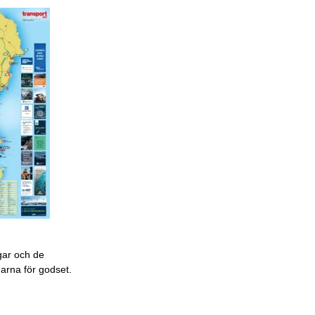
gar och de
garna för godset.