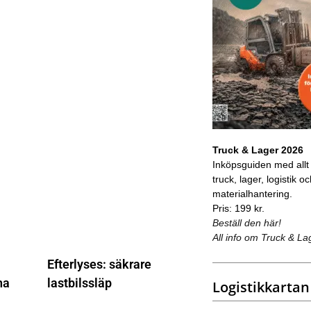
Truck & Lager 2026
Inköpsguiden med allt
truck, lager, logistik o
materialhantering.
Pris: 199 kr.
Beställ den här!
All info om Truck & La
Efterlyses: säkrare
na
lastbilssläp
Logistikkartan