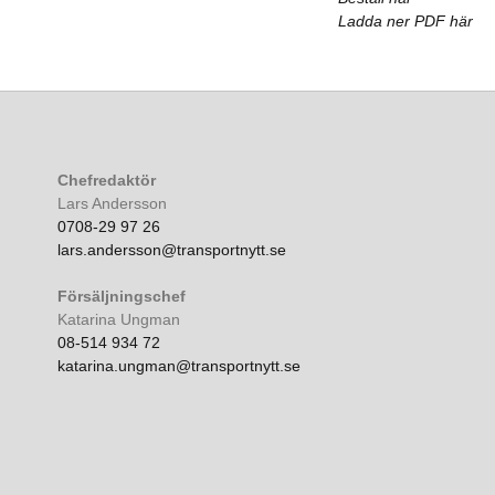
Ladda ner PDF här
Chefredaktör
Lars Andersson
0708-29 97 26
lars.andersson@transportnytt.se
Försäljningschef
Katarina Ungman
08-514 934 72
katarina.ungman@transportnytt.se