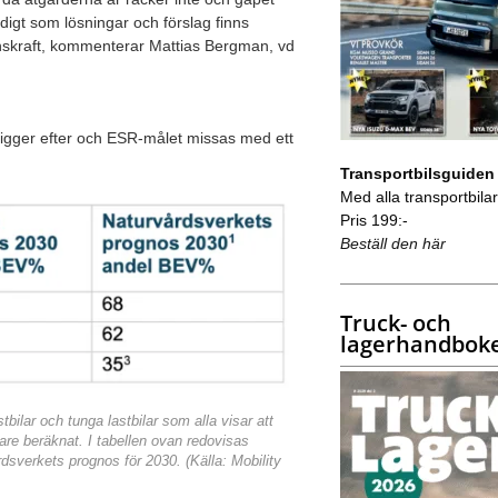
idigt som lösningar och förslag finns
enskraft, kommenterar Mattias Bergman, vd
n ligger efter och ESR-målet missas med ett
Transportbilsguiden
Med alla transportbilar 
Pris 199:-
Beställ den här
Truck- och
lagerhandbok
tbilar och tunga lastbilar som alla visar att
gare beräknat. I tabellen ovan redovisas
rdsverkets prognos för 2030. (Källa: Mobility