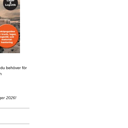
 du behöver för
ch
ger 2026!