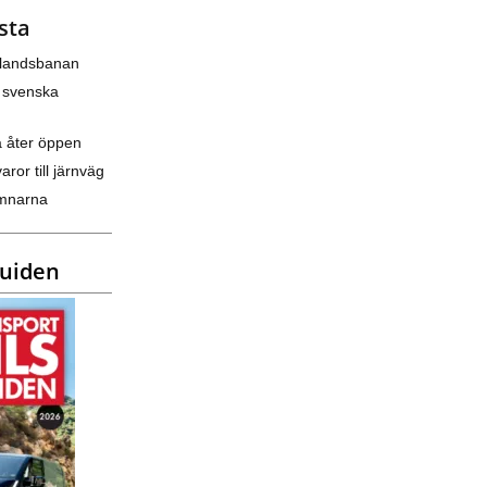
sta
nlandsbanan
 svenska
a åter öppen
varor till järnväg
amnarna
guiden