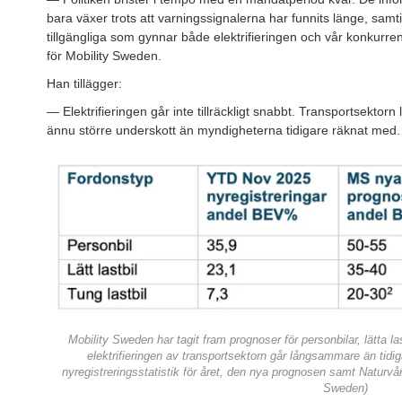
bara växer trots att varningssignalerna har funnits länge, samt
tillgängliga som gynnar både elektrifieringen och vår konkurr
för Mobility Sweden.
Han tillägger:
— Elektrifieringen går inte tillräckligt snabbt. Transportsektor
ännu större underskott än myndigheterna tidigare räknat med.
Mobility Sweden har tagit fram prognoser för personbilar, lätta las
elektrifieringen av transportsektorn går långsammare än tidi
nyregistreringsstatistik för året, den nya prognosen samt Naturvå
Sweden)