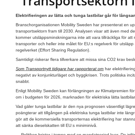
”Transportsektorn l
Elektrifieringen av lätta och tunga lastbilar går för långs
Branschorganisationen Mobility Sweden har presenterat en upp
transportsektorn fram till 2030. Analysen visar att även med d
kommer utsläppsminskningarna inte att vara tillräckliga för att
transporter och heller inte målet för EU:s regelverk för utslä
regelverket (Effort Sharing Regulation).
Samtidigt riskerar flera tillverkare att missa sina CO2 krav bes
Som Transportnytt tidigare har rapporterat om
har elektrifierin
negativt av konjunkturläget och byggkrisen. Trots politiska incita
snabbt.
Enligt Mobility Sweden kan förlängningen av Klimatpremien för 
om i budgeten för 2026, marknaden för elektriska lätta lastbilar 
Vad gäler tunga lastbilar är den nya prognosen väsentligt lägr
poängterar att tillgången på elektriska tunga lastbilar inte lä
gör att de kommersiella transporternas elektrifiering har stann
att sänka dieselskatten till EU:s miniminivå.
— Politiken brister i tempo med en mandatperiod kvar. De infö