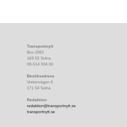
Transportnytt
Box 2082
169 02 Solna
08-514 934 00
Besöksadress
Vretenvägen 6
171 54 Solna
Redaktion
redaktion@transportnytt.se
transportnytt.se