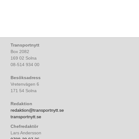
Transportnytt
Box 2082
169 02 Solna
08-514 934 00
Besöksadress
Vretenvägen 6
171 54 Solna
Redaktion
redaktion@transportnytt.se
transportnytt.se
Chefredaktör
Lars Andersson