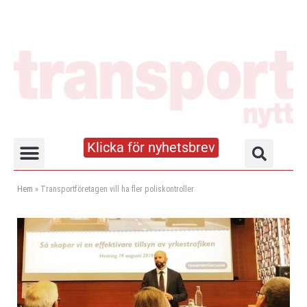
Klicka för nyhetsbrev
Truck- och lagerhandboken
Hem
»
Transportföretagen vill ha fler poliskontroller