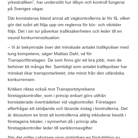
yrkestrafiken”, har undersökt hur tillsyn och kontroll fungerar
på Sveriges vägar.
Där konstateras bland annat att vägkontrollerna är för få, vilket
gör det svårt att följa upp om reglerna för kör- och vilotider
följs. Det i sin tur påverkar trafiksäkerheten och leder till en
osund konkurrenssituation.
– Vi är bekymrade över det minskade antalet trafikpoliser med
tung kompetens, säger Mattias Dahl, vd för
Transportföretagen. De som finns gör ett bra jobb, men de
behöver bli många fler. Samtidigt som antalet trafikpoliser har
minskat ökar transportarbetet, inte minst från den utländska
konkurrensen.
Kritiken riktas också mot Transportstyrelsens
företagskontroller, som i princip enbart görs utifrån
konstaterade överträdelser vid vägkontroller. Företagen
efterfrågar ett stödjande och lärande inslag i kontrollerna. Det
är dessutom en brist att kontrollerna aldrig inkluderar besök i
företagens lokaler, i synnerhet då i princip alla
företagskontroller leder till sanktionsavgifter.
När det gäller cabotage visar statistiken en fördubbling av