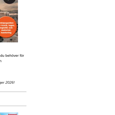
 du behöver för
ch
ger 2026!