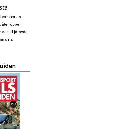
sta
nlandsbanan
a åter öppen
varor till järnväg
amnarna
guiden