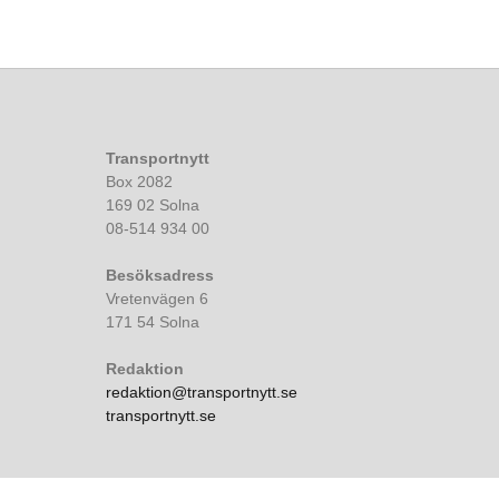
Transportnytt
Box 2082
169 02 Solna
08-514 934 00
Besöksadress
Vretenvägen 6
171 54 Solna
Redaktion
redaktion@transportnytt.se
transportnytt.se