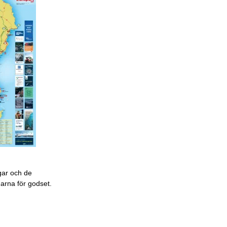
gar och de
garna för godset.