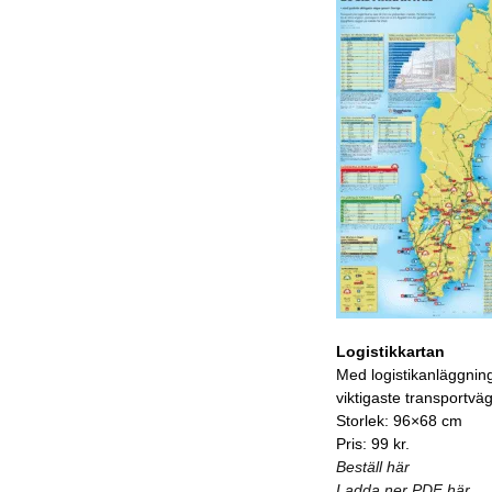
Logistikkartan
Med logistikanläggnin
viktigaste transportvä
Storlek: 96×68 cm
Pris: 99 kr.
Beställ här
Ladda ner PDF här