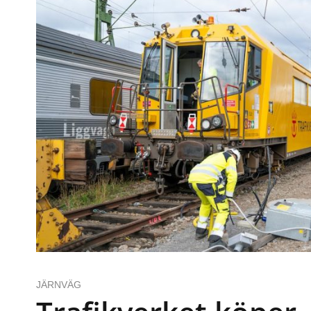
JÄRNVÄG