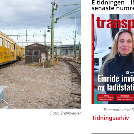
E-tidningen – l
senaste numre
Transportnytt nr 
Foto: Trafikverket
Tidningsarkiv