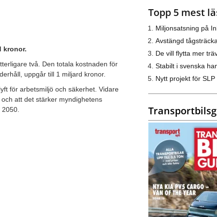
Topp 5 mest lä
Miljonsatsning på I
Avstängd tågsträck
d kronor.
De vill flytta mer trä
tterligare två. Den totala kostnaden för
Stabilt i svenska h
rhåll, uppgår till 1 miljard kronor.
Nytt projekt för SLP
lyft för arbetsmiljö och säkerhet. Vidare
 och att det stärker myndighetens
Transportbils
l 2050.