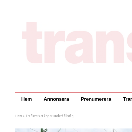
Hem
Annonsera
Prenumerera
Tra
Hem
»
Trafikverket köper underhållståg