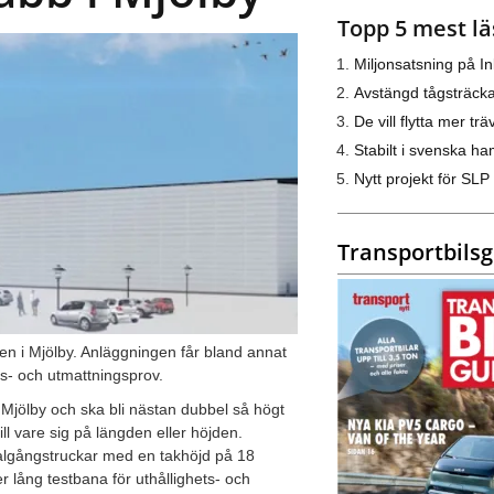
Topp 5 mest lä
Miljonsatsning på I
Avstängd tågsträck
De vill flytta mer trä
Stabilt i svenska h
Nytt projekt för SLP
Transportbils
iken i Mjölby. Anläggningen får bland annat
ts- och utmattningsprov.
i Mjölby och ska bli nästan dubbel så högt
l vare sig på längden eller höjden.
malgångstruckar med en takhöjd på 18
 lång testbana för uthållighets- och