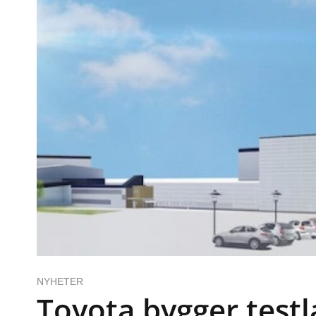
NYHETER
Toyota bygger testl