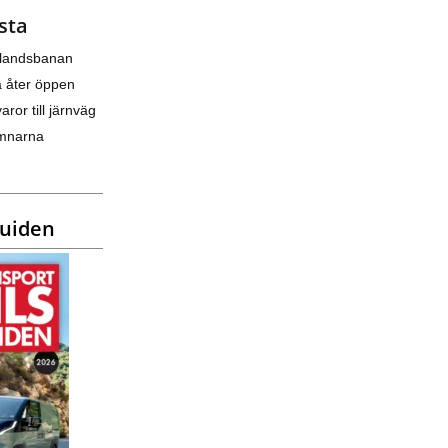
sta
nlandsbanan
a åter öppen
varor till järnväg
amnarna
guiden