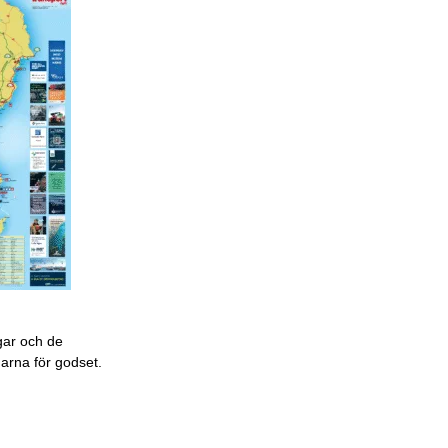
gar och de
garna för godset.