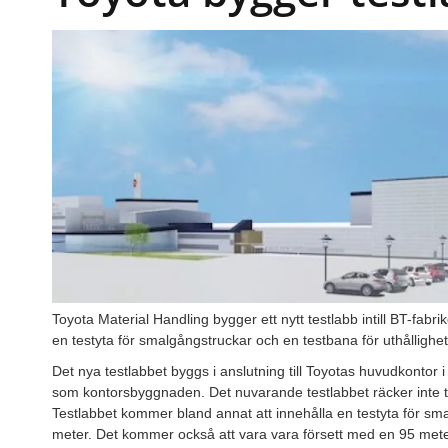
Toyota Material Handling bygger ett nytt testlabb intill BT-fabr
en testyta för smalgångstruckar och en testbana för uthållighe
Det nya testlabbet byggs i anslutning till Toyotas huvudkontor 
som kontorsbyggnaden. Det nuvarande testlabbet räcker inte til
Testlabbet kommer bland annat att innehålla en testyta för s
meter. Det kommer också att vara vara försett med en 95 meter