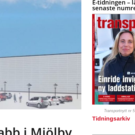
E-tidningen – l
senaste numre
Transportnytt nr 
Tidningsarkiv
abb i Mjölby