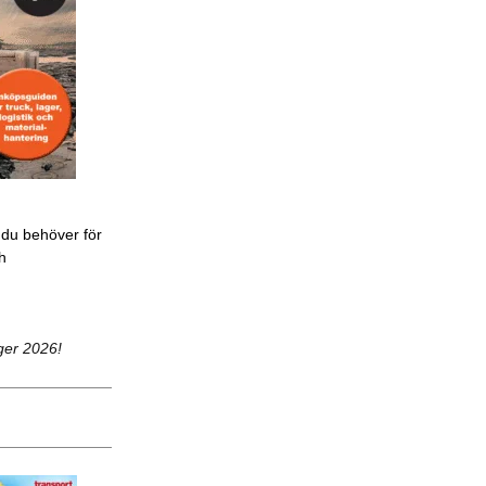
 du behöver för
ch
ger 2026!