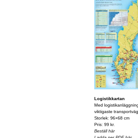
Logistikkartan
Med logistikanläggnin
viktigaste transportvä
Storlek: 96×68 cm
Pris: 99 kr.
Beställ här
Ladda ner PDF här