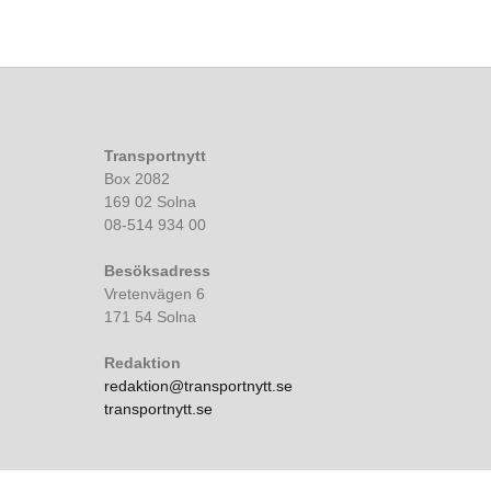
Transportnytt
Box 2082
169 02 Solna
08-514 934 00
Besöksadress
Vretenvägen 6
171 54 Solna
Redaktion
redaktion@transportnytt.se
transportnytt.se