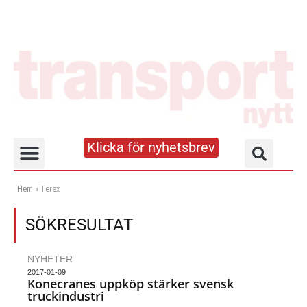
Klicka för nyhetsbrev
Truck- och lagerhandboken
Hem
»
Terex
SÖKRESULTAT
NYHETER
2017-01-09
Konecranes uppköp stärker svensk
truckindustri