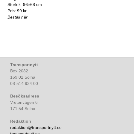
Storlek: 96×68 cm
Pris: 99 kr.
Beställ här
Transportnytt
Box 2082
169 02 Solna
08-514 934 00
Besöksadress
Vretenvägen 6
171 54 Solna
Redaktion
redaktion@transportnytt.se
transportnytt.se