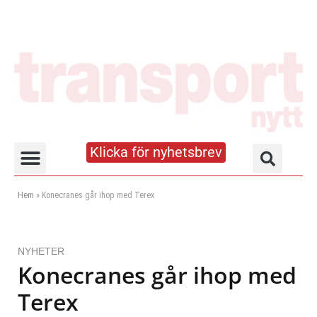
Klicka för nyhetsbrev
Truck- och lagerhandboken
Hem
»
Konecranes går ihop med Terex
NYHETER
Konecranes går ihop med
Terex