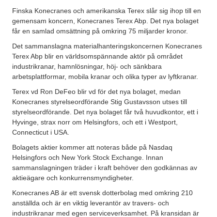
Finska Konecranes och amerikanska Terex slår sig ihop till en
gemensam koncern, Konecranes Terex Abp. Det nya bolaget
får en samlad omsättning på omkring 75 miljarder kronor.
Det sammanslagna materialhanteringskoncernen Konecranes
Terex Abp blir en världsomspännande aktör på området
industrikranar, hamnlösningar, höj- och sänkbara
arbetsplattformar, mobila kranar och olika typer av lyftkranar.
Terex vd Ron DeFeo blir vd för det nya bolaget, medan
Konecranes styrelseordförande Stig Gustavsson utses till
styrelseordförande. Det nya bolaget får två huvudkontor, ett i
Hyvinge, strax norr om Helsingfors, och ett i Westport,
Connecticut i USA.
Bolagets aktier kommer att noteras både på Nasdaq
Helsingfors och New York Stock Exchange. Innan
sammanslagningen träder i kraft behöver den godkännas av
aktieägare och konkurrensmyndigheter.
Konecranes AB är ett svensk dotterbolag med omkring 210
anställda och är en viktig leverantör av travers- och
industrikranar med egen serviceverksamhet. På kransidan är