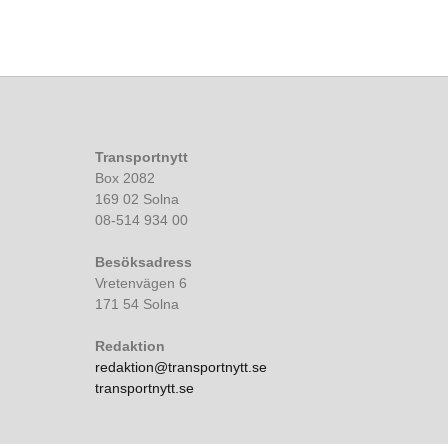
Transportnytt
Box 2082
169 02 Solna
08-514 934 00
Besöksadress
Vretenvägen 6
171 54 Solna
Redaktion
redaktion@transportnytt.se
transportnytt.se