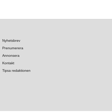
Nyhetsbrev
Prenumerera
Annonsera
Kontakt
Tipsa redaktionen