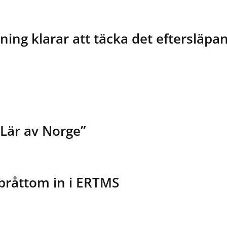
ning klarar att täcka det eftersläpa
”Lär av Norge”
 bråttom in i ERTMS