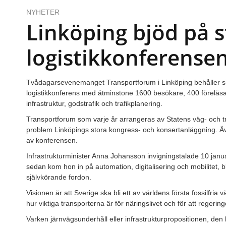
NYHETER
Linköping bjöd på s
logistikkonferense
Tvådagarsevenemanget Transportforum i Linköping behåller sin
logistikkonferens med åtminstone 1600 besökare, 400 föreläs
infrastruktur, godstrafik och trafikplanering.
Transportforum som varje år arrangeras av Statens väg- och tran
problem Linköpings stora kongress- och konsertanläggning. Äve
av konferensen.
Infrastrukturminister Anna Johansson invigningstalade 10 jan
sedan kom hon in på automation, digitalisering och mobilitet, 
självkörande fordon.
Visionen är att Sverige ska bli ett av världens första fossilfri
hur viktiga transporterna är för näringslivet och för att regeri
Varken järnvägsunderhåll eller infrastrukturpropositionen, den