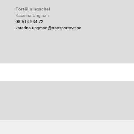
Försäljningschef
Katarina Ungman
08-514 934 72
katarina.ungman@transportnytt.se