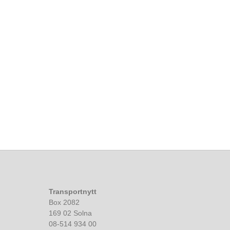
Transportnytt
Box 2082
169 02 Solna
08-514 934 00