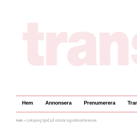
Hem
Annonsera
Prenumerera
Tra
Hem
»
Linköping bjöd på största logistikkonferensen