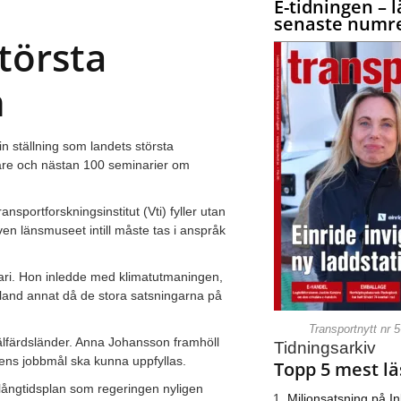
E-tidningen – l
senaste numre
törsta
n
 ställning som landets största
are och nästan 100 seminarier om
sportforskningsinstitut (Vti) fyller utan
n länsmuseet intill måste tas i anspråk
uari. Hon inledde med klimatutmaningen,
bland annat då de stora satsningarna på
Transportnytt nr 
a välfärdsländer. Anna Johansson framhöll
Tidningsarkiv
ngens jobbmål ska kunna uppfyllas.
Topp 5 mest lä
 långtidsplan som regeringen nyligen
Miljonsatsning på I