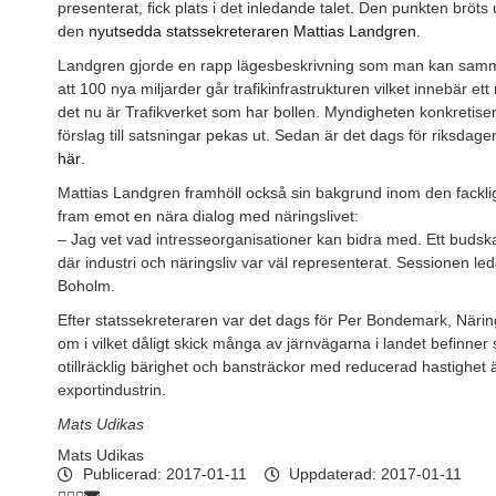
presenterat, fick plats i det inledande talet. Den punkten bröts
den
nyutsedda statssekreteraren Mattias Landgren
.
Landgren gjorde en rapp lägesbeskrivning som man kan samma
att 100 nya miljarder går trafikinfrastrukturen vilket innebär ett
det nu är Trafikverket som har bollen. Myndigheten konkretis
förslag till satsningar pekas ut. Sedan är det dags för riksdagen 
här
.
Mattias Landgren framhöll också sin bakgrund inom den fackli
fram emot en nära dialog med näringslivet:
– Jag vet vad intresseorganisationer kan bidra med. Ett budska
där industri och näringsliv var väl representerat. Sessionen l
Boholm.
Efter statssekreteraren var det dags för Per Bondemark, Näring
om i vilket dåligt skick många av järnvägarna i landet befinner
otillräcklig bärighet och bansträckor med reducerad hastighet 
exportindustrin.
Mats Udikas
Mats Udikas
Publicerad:
2017-01-11
Uppdaterad: 2017-01-11