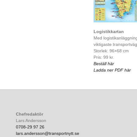
Logistikkartan
Med logistikanläggnin
viktigaste transportvä
Storlek: 96×68 cm
Pris: 99 kr.
Beställ här
Ladda ner PDF här
Chefredaktör
Lars Andersson
0708-29 97 26
lars.andersson@transportnytt.se