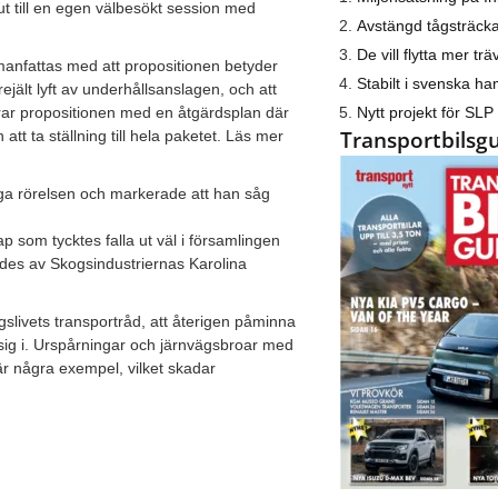
 ut till en egen välbesökt session med
Avstängd tågsträck
De vill flytta mer trä
nfattas med att propositionen betyder
Stabilt i svenska h
 rejält lyft av underhållsanslagen, och att
Nytt projekt för SLP
erar propositionen med en åtgärdsplan där
Transportbilsg
att ta ställning till hela paketet. Läs mer
ga rörelsen och markerade att han såg
p som tycktes falla ut väl i församlingen
eddes av Skogsindustriernas Karolina
slivets transportråd, att återigen påminna
 sig i. Urspårningar och järnvägsbroar med
är några exempel, vilket skadar