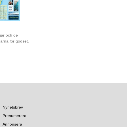
gar och de
garna för godset.
Nyhetsbrev
Prenumerera
Annonsera