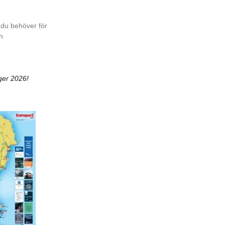
 du behöver för
ch
ger 2026!