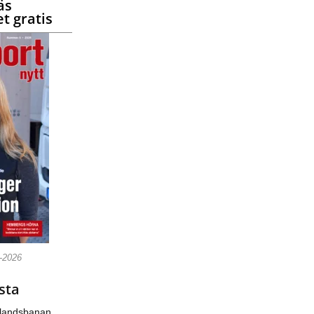
äs
t gratis
5-2026
sta
nlandsbanan