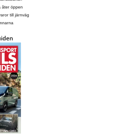
a åter öppen
varor till järnväg
amnarna
uiden