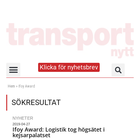
Klicka för nyhetsbrev
Truck- och lagerhandboken
Hem
»
Ifoy Award
SÖKRESULTAT
NYHETER
2019-04-27
Ifoy Award: Logistik tog högsätet i
kejsarpalatset