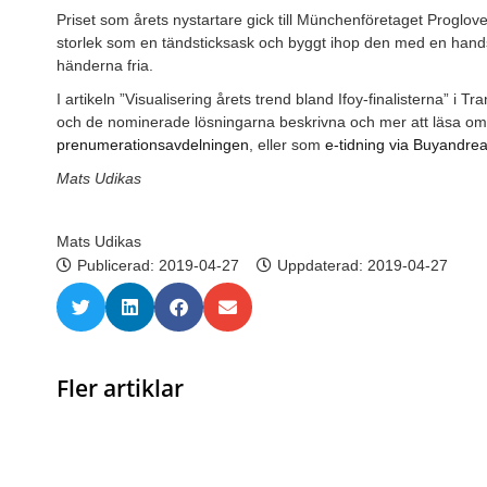
Priset som årets nystartare gick till Münchenföretaget Proglo
storlek som en tändsticksask och byggt ihop den med en handsk
händerna fria.
I artikeln ”Visualisering årets trend bland Ifoy-finalisterna” i T
och de nominerade lösningarna beskrivna och mer att läsa om 
prenumerationsavdelningen
, eller som
e-tidning via Buyandre
Mats Udikas
Mats Udikas
Publicerad:
2019-04-27
Uppdaterad: 2019-04-27
Fler artiklar