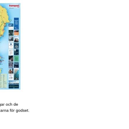
gar och de
garna för godset.