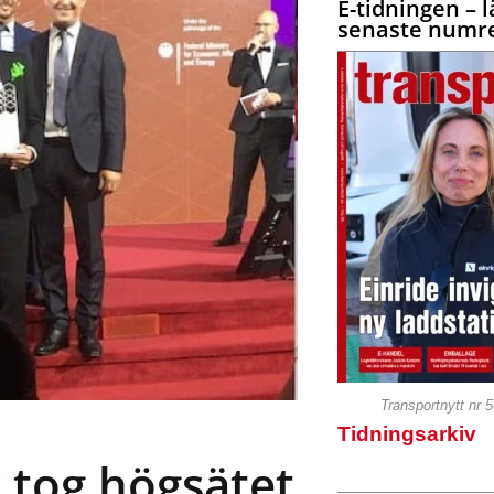
E-tidningen – l
senaste numre
Transportnytt nr 
Tidningsarkiv
k tog högsätet