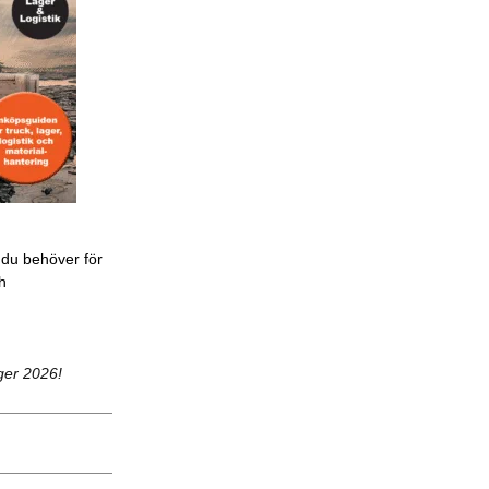
 du behöver för
ch
ger 2026!