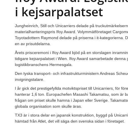
i kejsarpalatset
Jungheinrich, Still och Unicarriers delade på truckutmärkelserna
materialhanteringspris Ifoy Award. Volymmätföretaget Cargome
Toyotadottern Raymond delade på priserna i it-kategorierna. 
en av prisutdelarna.
Årets prisceremoni i Ifoy Award bjöd på en storslagen inramnin
tidigare kejsarpalatset i Wien. Ifoy Award samarbetade denna
logistikbranschens Hermesgala.
Den tyska transport- och infrastrukturministern Andreas Scheu
invigningstalare.
I år gick det prestigefyllda motviktspriset till Unicarriers, för f
hanterar 1,6 ton. Europachefen Masashi Takamatsu, som är ba
frågan om priset skulle hamna i Japan eller Sverige. Takamatsu
globala organisation som skulle äras.
TX3 är i stora delar en japansk konstruktion, byggd på Unicarri
hämtad från Atlet, det vill säga den svenska sidan i företaget.