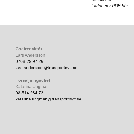
Ladda ner PDF här
Chefredaktör
Lars Andersson
0708-29 97 26
lars.andersson@transportnytt.se
Försäljningschef
Katarina Ungman
08-514 934 72
katarina.ungman@transportnytt.se