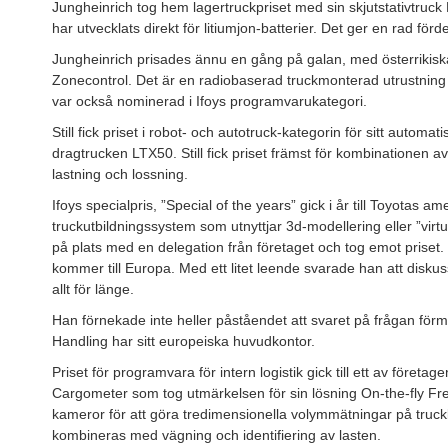
Jungheinrich tog hem lagertruckpriset med sin skjutstativtruck
har utvecklats direkt för litiumjon-batterier. Det ger en rad förde
Jungheinrich prisades ännu en gång på galan, med österrikisk
Zonecontrol. Det är en radiobaserad truckmonterad utrustning 
var också nominerad i Ifoys programvarukategori.
Still fick priset i robot- och autotruck-kategorin för sitt autom
dragtrucken LTX50. Still fick priset främst för kombinationen 
lastning och lossning.
Ifoys specialpris, ”Special of the years” gick i år till Toyotas
truckutbildningssystem som utnyttjar 3d-modellering eller ”virt
på plats med en delegation från företaget och tog emot priset.
kommer till Europa. Med ett litet leende svarade han att diskus
allt för länge.
Han förnekade inte heller påståendet att svaret på frågan förmo
Handling har sitt europeiska huvudkontor.
Priset för programvara för intern logistik gick till ett av föret
Cargometer som tog utmärkelsen för sin lösning On-the-fly Fr
kameror för att göra tredimensionella volymmätningar på truck
kombineras med vägning och identifiering av lasten.