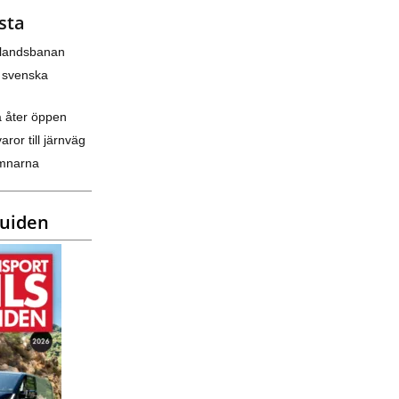
sta
nlandsbanan
 svenska
a åter öppen
varor till järnväg
amnarna
guiden