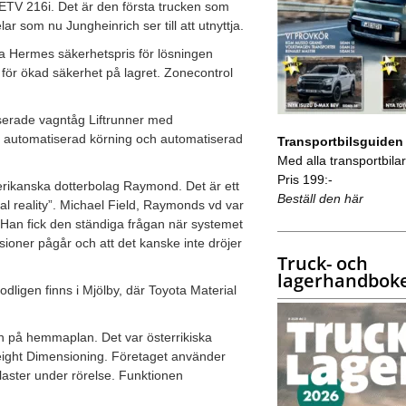
 ETV 216i. Det är den första trucken som
lar som nu Jungheinrich ser till att utnyttja.
a Hermes säkerhetspris för lösningen
för ökad säkerhet på lagret. Zonecontrol
atiserade vagntåg Liftrunner med
av automatiserad körning och automatiserad
Transportbilsguiden
Med alla transportbilar 
Pris 199:-
 amerikanska dotterbolag Raymond. Det är ett
Beställ den här
ual reality”. Michael Field, Raymonds vd var
 Han fick den ständiga frågan när systemet
sioner pågår och att det kanske inte dröjer
Truck- och
lagerhandbok
dligen finns i Mjölby, där Toyota Material
agen på hemmaplan. Det var österrikiska
eight Dimensioning. Företaget använder
laster under rörelse. Funktionen