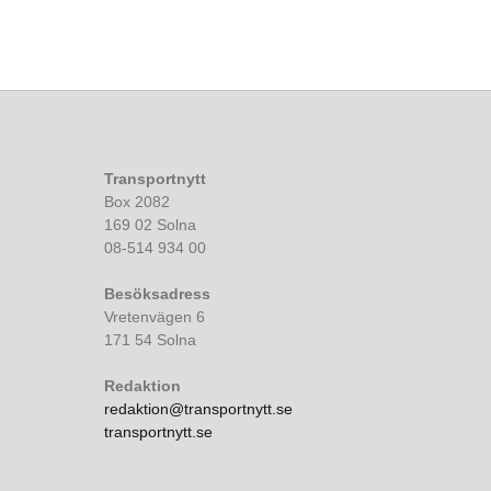
Transportnytt
Box 2082
169 02 Solna
08-514 934 00
Besöksadress
Vretenvägen 6
171 54 Solna
Redaktion
redaktion@transportnytt.se
transportnytt.se