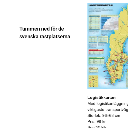
Tummen ned för de
svenska rastplatserna
Logistikkartan
Med logistikanläggnin
viktigaste transportvä
Storlek: 96×68 cm
Pris: 99 kr.
Beställ här