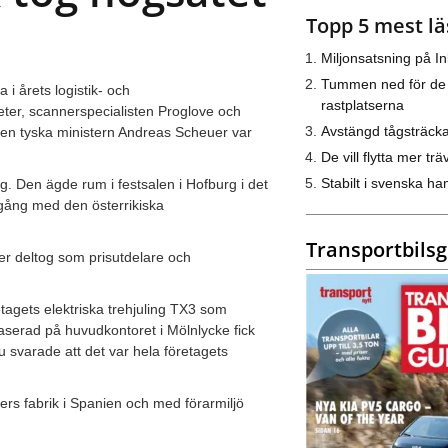
Topp 5 mest lä
Miljonsatsning på I
Tummen ned för de
 i årets logistik- och
rastplatserna
ter, scannerspecialisten Proglove och
Avstängd tågsträck
Den tyska ministern Andreas Scheuer var
De vill flytta mer trä
Stabilt i svenska h
g. Den ägde rum i festsalen i Hofburg i det
 gång med den österrikiska
Transportbils
er deltog som prisutdelare och
öretagets elektriska trehjuling TX3 som
serad på huvudkontoret i Mölnlycke fick
 svarade att det var hela företagets
ers fabrik i Spanien och med förarmiljö