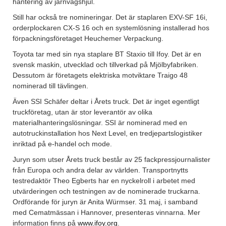
hantering av järnvägshjul.
Still har också tre nomineringar. Det är staplaren EXV-SF 16i,
orderplockaren CX-S 16 och en systemlösning installerad hos
förpackningsföretaget Heuchemer Verpackung.
Toyota tar med sin nya staplare BT Staxio till Ifoy. Det är en
svensk maskin, utvecklad och tillverkad på Mjölbyfabriken.
Dessutom är företagets elektriska motviktare Traigo 48
nominerad till tävlingen.
Även SSI Schäfer deltar i Årets truck. Det är inget egentligt
truckföretag, utan är stor leverantör av olika
materialhanteringslösningar. SSI är nominerad med en
autotruckinstallation hos Next Level, en tredjepartslogistiker
inriktad på e-handel och mode.
Juryn som utser Årets truck består av 25 fackpressjournalister
från Europa och andra delar av världen. Transportnytts
testredaktör Theo Egberts har en nyckelroll i arbetet med
utvärderingen och testningen av de nominerade truckarna.
Ordförande för juryn är Anita Würmser. 31 maj, i samband
med Cematmässan i Hannover, presenteras vinnarna. Mer
information finns på
www.ifoy.org
.