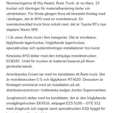
Nomineringarna till Ifoy Award, Årets Truck, är nu klara. 13
truckar och lösningar för materialhantering tävlar om
utmärkelsen. För första gången finns ett kinesiskt företag med
i tävlingen, det är BYD med en motviktstruck. En
svenskutvecklad truck finns också med, det är Toyota BT:s nya
staplare Staxio SPE.
I I år utses Årets truck i fem kategorier. Det är moviktare,
låglyftande lagertruckar, höglyftande lagertruckar,
specialtruckar och systemlösningar-installationer hos kund.
Kinesiska BYD deltar med den trehjuliga motviktstrucken
ECB18C. Unikt för trucken är batteriet baserat på litium-
järnfosfat-teknik.
Amerikanska Crown tar med tre kandidater till Årets truck. Det
är motviktstrucken C-5 och låglyftaren RT4020. Dessutom är
företaget nominerat med sin installation på ett
distributionscentrum i holländska kedjan Jumbo Supermarkten.
Jungheinrich deltar med tre kandidater, det är den höglyftande
smalgångstrucken EKX516, ekipaget EZS 5100 – GTE 312
med dragtruck och vagnar samt specialtrucken EJQ byggd för