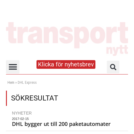
Klicka för nyhetsbrev
Truck- och lagerhandboken
Hem
»
DHL Express
SÖKRESULTAT
NYHETER
2017-02-15
DHL bygger ut till 200 paketautomater