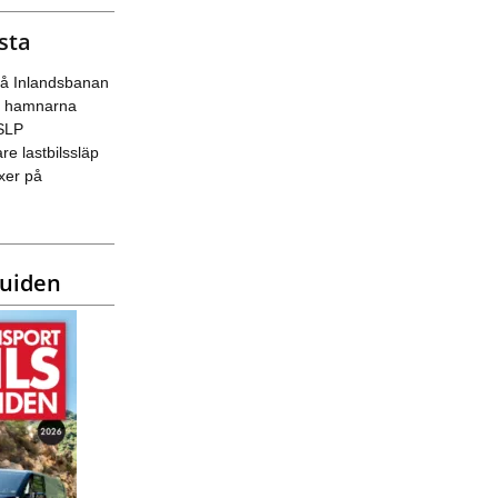
sta
på Inlandsbanan
ka hamnarna
 SLP
re lastbilssläp
xer på
guiden