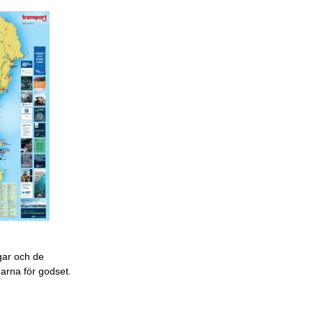
gar och de
garna för godset.