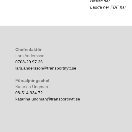
Beställ här
Ladda ner PDF här
Chefredaktör
Lars Andersson
0708-29 97 26
lars.andersson@transportnytt.se
Försäljningschef
Katarina Ungman
08-514 934 72
katarina.ungman@transportnytt.se