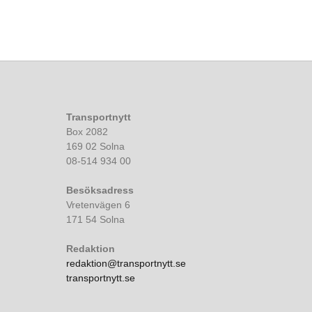
Transportnytt
Box 2082
169 02 Solna
08-514 934 00
Besöksadress
Vretenvägen 6
171 54 Solna
Redaktion
redaktion@transportnytt.se
transportnytt.se