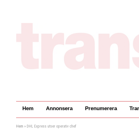
Hem
Annonsera
Prenumerera
Tra
Hem
»
DHL Express utser operativ chef