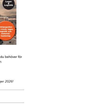
 du behöver för
ch
ger 2026!