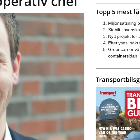
perativ chef
Topp 5 mest lä
Miljonsatsning 
Stabilt i svens
Nytt projekt för
Efterlyses: säkra
Greencarrier vä
containersidan
Transportbils