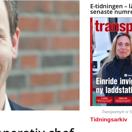
E-tidningen – l
senaste numre
Transportnytt nr 
Tidningsarkiv