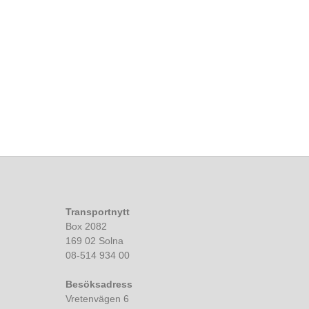
Transportnytt
Box 2082
169 02 Solna
08-514 934 00
Besöksadress
Vretenvägen 6