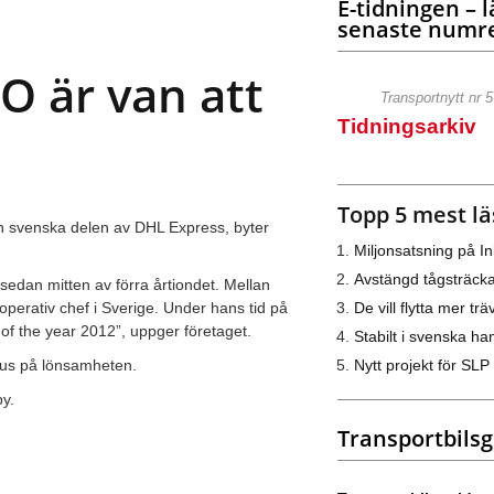
E-tidningen – l
senaste numre
O är van att
Transportnytt nr 
Tidningsarkiv
Topp 5 mest lä
en svenska delen av DHL Express, byter
Miljonsatsning på I
Avstängd tågsträck
edan mitten av förra årtiondet. Mellan
De vill flytta mer trä
perativ chef i Sverige. Under hans tid på
of the year 2012”, uppger företaget.
Stabilt i svenska h
Nytt projekt för SLP
kus på lönsamheten.
by.
Transportbils