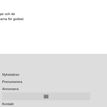
gar och de
garna för godset.
Nyhetsbrev
Prenumerera
Annonsera
Kontakt