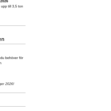
 2026
upp till 3,5 ton
en
 du behöver för
ch
ger 2026!