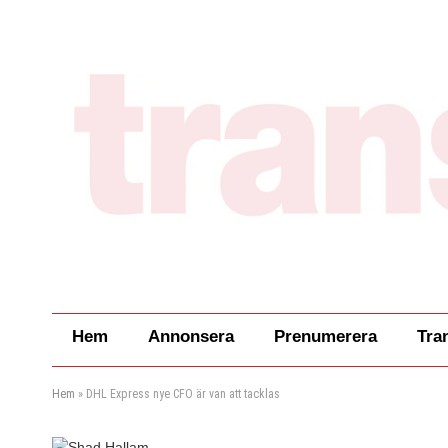
Hem
Annonsera
Prenumerera
Tra
Hem
»
DHL Express nye CFO är van att tacklas