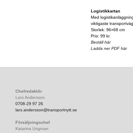
Logistikkartan
Med logistikanläggnin
viktigaste transportvä
Storlek: 96×68 cm
Pris: 99 kr.
Beställ här
Ladda ner PDF här
Chefredaktör
Lars Andersson
0708-29 97 26
lars.andersson@transportnytt.se
Försäljningschef
Katarina Ungman