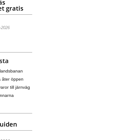
äs
t gratis
5-2026
sta
nlandsbanan
a åter öppen
varor till järnväg
amnarna
guiden