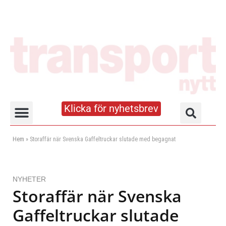
Klicka för nyhetsbrev
Truck- och lagerhandboken
Hem
»
Storaffär när Svenska Gaffeltruckar slutade med begagnat
NYHETER
Storaffär när Svenska
Gaffeltruckar slutade