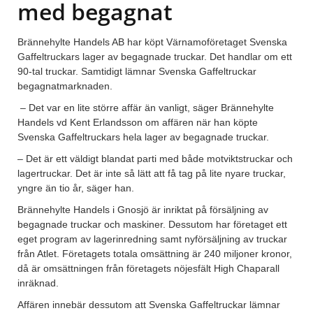
med begagnat
Brännehylte Handels AB har köpt Värnamoföretaget Svenska
Gaffeltruckars lager av begagnade truckar. Det handlar om ett
90-tal truckar. Samtidigt lämnar Svenska Gaffeltruckar
begagnatmarknaden.
– Det var en lite större affär än vanligt, säger Brännehylte
Handels vd Kent Erlandsson om affären när han köpte
Svenska Gaffeltruckars hela lager av begagnade truckar.
– Det är ett väldigt blandat parti med både motviktstruckar och
lagertruckar. Det är inte så lätt att få tag på lite nyare truckar,
yngre än tio år, säger han.
Brännehylte Handels i Gnosjö är inriktat på försäljning av
begagnade truckar och maskiner. Dessutom har företaget ett
eget program av lagerinredning samt nyförsäljning av truckar
från Atlet. Företagets totala omsättning är 240 miljoner kronor,
då är omsättningen från företagets nöjesfält High Chaparall
inräknad.
Affären innebär dessutom att Svenska Gaffeltruckar lämnar