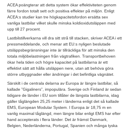
ACEA poängterar att detta system ökar effektiviteten genom
färre fordon totalt sett och positiva effekter på miljön. Enligt
ACEA:s studier kan tre högkapacitetsfordon ersätta sex
vanliga lastbilar vilket skulle minska koldioxidutsläppen med
upp till 27 procent.
Lastbilstillverkarna vill dra sitt strå till stacken, skriver ACEA i ett
pressmeddelande, och menar att EU:s nyligen beslutade
utsläppsbegränsningar inte är tillräckliga för att minska den
totala miljöbelastningen från vägtrafiken. Transportbehoven
ökar hela tiden och högre kapacitet på lastbilarna är ett
effektivt sätt att hålla utsläppen nere, utan att behöva göra
större utbyggnader eller ändringar i det befintliga vägnätet.
Särskilt i de centrala delarna av Europa är längre lastbilar, så
kallade ”Gigaliners”, impopulära. Sverige och Finland är sedan
tidigare de länder i EU som tillåter de längsta lastbilarna, idag
gäller tåglängden 25,25 meter i länderna enligt det så kallade
EMS, European Modular System. I Europa är 18,75 m en
vanlig maximal tåglängd, men längre bilar enligt EMS har efter
hand accepterats i flera länder. Det är främst Danmark,
Belgien, Nederländerna, Portugal, Spanien och många tyska