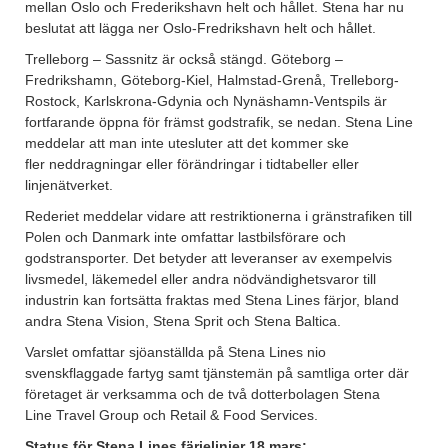
mellan Oslo och Frederikshavn helt och hållet. Stena har nu
beslutat att lägga ner Oslo-Fredrikshavn helt och hållet.
Trelleborg – Sassnitz är också stängd. Göteborg –
Fredrikshamn, Göteborg-Kiel, Halmstad-Grenå, Trelleborg-
Rostock, Karlskrona-Gdynia och Nynäshamn-Ventspils är
fortfarande öppna för främst godstrafik, se nedan. Stena Line
meddelar att man inte utesluter att det kommer ske
fler neddragningar eller förändringar i tidtabeller eller
linjenätverket.
Rederiet meddelar vidare att restriktionerna i gränstrafiken till
Polen och Danmark inte omfattar lastbilsförare och
godstransporter. Det betyder att leveranser av exempelvis
livsmedel, läkemedel eller andra nödvändighetsvaror till
industrin kan fortsätta fraktas med Stena Lines färjor, bland
andra Stena Vision, Stena Sprit och Stena Baltica.
Varslet omfattar sjöanställda på Stena Lines nio
svenskflaggade fartyg samt tjänstemän på samtliga orter där
företaget är verksamma och de två dotterbolagen Stena
Line Travel Group och Retail & Food Services.
Status för Stena Lines färjelinjer 18 mars: