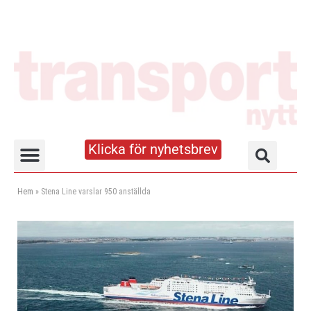
Klicka för nyhetsbrev
Truck- och lagerhandboken
Hem
»
Stena Line varslar 950 anställda