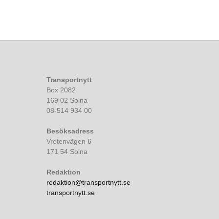
Transportnytt
Box 2082
169 02 Solna
08-514 934 00
Besöksadress
Vretenvägen 6
171 54 Solna
Redaktion
redaktion@transportnytt.se
transportnytt.se