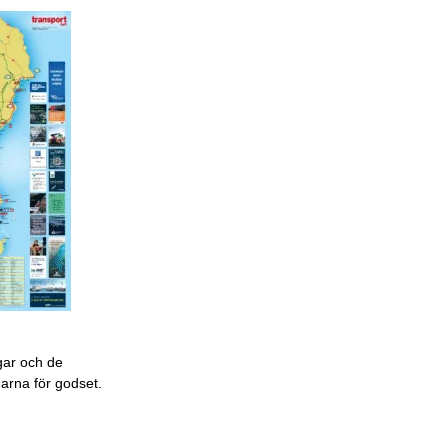
gar och de
garna för godset.