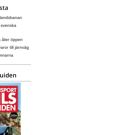
sta
nlandsbanan
 svenska
a åter öppen
varor till järnväg
amnarna
guiden