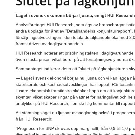
Slutet på lågkonju
Läget i svensk ekonomi börjar ljusna, enligt HUI Research
Analysföretaget HUI Research, som ägs av branschorganisatio
andra upplaga för året av ”Detaljhandelns konjunkturrapport”. 
försäljningsutvecklingen i den totala detaljhandeln öka med 2,0
främst driven av dagligvaruhandeln.
HUI Research noterar att prisökningstakten i dagligvaruhandeln 
även i fasta priser, vilket beror på att försäljningsvolymerna öka
Sammantaget indikerar detta att ”slutet på lågkonjunkturen sk
— Läget i svensk ekonomi börjar nu ljusna och vi kan lägga n
stabiliserats och kostnadsutvecklingen har toppat. Räntesänkn
ljusare ekonomisk framtidstro skänker hopp om att konjunktur
skymtar, vilket skapar ringar på vattnet för näringslivet och he
analytiker på HUI Research, i en skriftlig kommentar till rappor
Att stämningsläget nu ljusnar avspeglar sig också i prognosern
från HUI Research:
”Prognosen för BNP skruvas upp marginellt, från 0,9 till 1,0 pro
disponibel inkomst och räntesänkningar får hushållens konsum