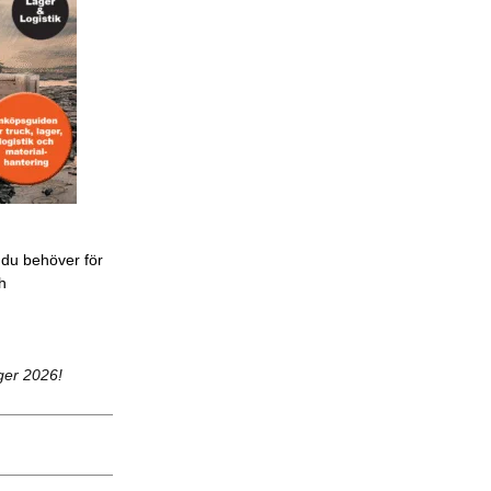
 du behöver för
ch
ger 2026!