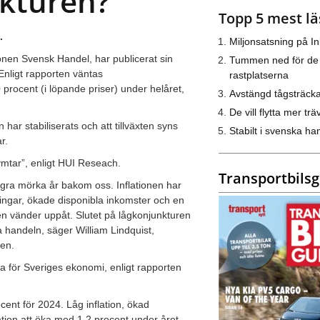
nkturen?
Topp 5 mest lä
.
Miljonsatsning på I
nen Svensk Handel, har publicerat sin
Tummen ned för de
Enligt rapporten väntas
rastplatserna
 procent (i löpande priser) under helåret,
Avstängd tågsträck
De vill flytta mer trä
har stabiliserats och att tillväxten syns
Stabilt i svenska h
r.
ymtar”, enligt HUI Reseach.
Transportbils
ågra mörka år bakom oss. Inflationen har
ingar, ökade disponibla inkomster och en
en vänder uppåt. Slutet på lågkonjunkturen
la handeln, säger William Lindquist,
ten.
a för Sveriges ekonomi, enligt rapporten
cent för 2024. Låg inflation, ökad
tion att öka med 1,2 procent under året.