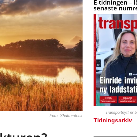
E-tidningen – l
senaste numre
Transportnytt nr 
Foto: Shutterstock
Tidningsarkiv