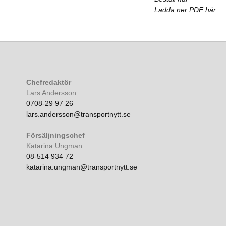
Ladda ner PDF här
Chefredaktör
Lars Andersson
0708-29 97 26
lars.andersson@transportnytt.se
Försäljningschef
Katarina Ungman
08-514 934 72
katarina.ungman@transportnytt.se