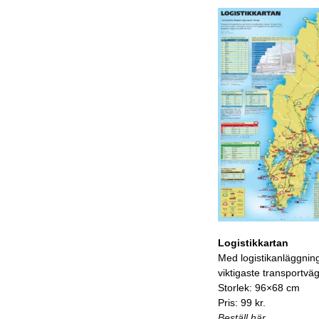
Logistikkartan
Med logistikanläggnin
viktigaste transportvä
Storlek: 96×68 cm
Pris: 99 kr.
Beställ här