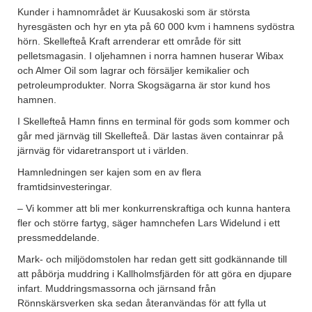
Kunder i hamnområdet är Kuusakoski som är största
hyresgästen och hyr en yta på 60 000 kvm i hamnens sydöstra
hörn. Skellefteå Kraft arrenderar ett område för sitt
pelletsmagasin. I oljehamnen i norra hamnen huserar Wibax
och Almer Oil som lagrar och försäljer kemikalier och
petroleumprodukter. Norra Skogsägarna är stor kund hos
hamnen.
I Skellefteå Hamn finns en terminal för gods som kommer och
går med järnväg till Skellefteå. Där lastas även containrar på
järnväg för vidaretransport ut i världen.
Hamnledningen ser kajen som en av flera
framtidsinvesteringar.
– Vi kommer att bli mer konkurrenskraftiga och kunna hantera
fler och större fartyg, säger hamnchefen Lars Widelund i ett
pressmeddelande.
Mark- och miljödomstolen har redan gett sitt godkännande till
att påbörja muddring i Kallholmsfjärden för att göra en djupare
infart. Muddringsmassorna och järnsand från
Rönnskärsverken ska sedan återanvändas för att fylla ut