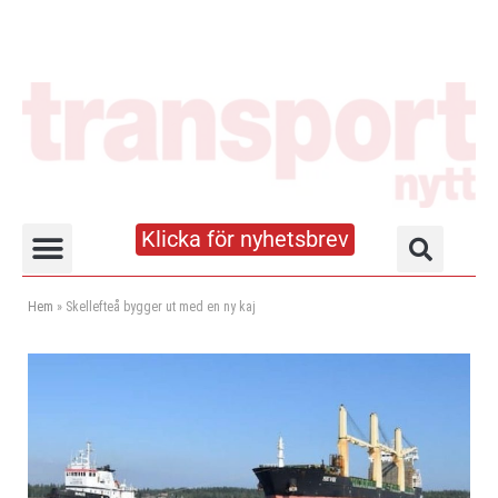
Klicka för nyhetsbrev
Truck- och lagerhandboken
Hem
»
Skellefteå bygger ut med en ny kaj