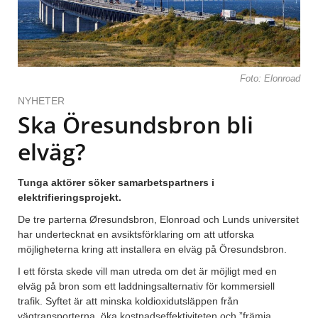
Foto: Elonroad
NYHETER
Ska Öresundsbron bli
elväg?
Tunga aktörer söker samarbetspartners i
elektrifieringsprojekt.
De tre parterna Øresundsbron, Elonroad och Lunds universitet
har undertecknat en avsiktsförklaring om att utforska
möjligheterna kring att installera en elväg på Öresundsbron.
I ett första skede vill man utreda om det är möjligt med en
elväg på bron som ett laddningsalternativ för kommersiell
trafik. Syftet är att minska koldioxidutsläppen från
vägtransporterna, öka kostnadseffektiviteten och ”främja