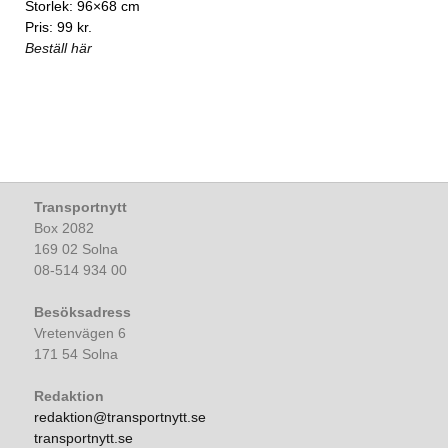
Storlek: 96×68 cm
Pris: 99 kr.
Beställ här
Transportnytt
Box 2082
169 02 Solna
08-514 934 00
Besöksadress
Vretenvägen 6
171 54 Solna
Redaktion
redaktion@transportnytt.se
transportnytt.se