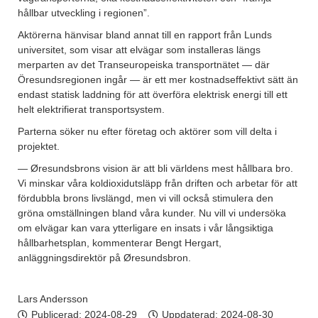
hållbar utveckling i regionen”.
Aktörerna hänvisar bland annat till en rapport från Lunds
universitet, som visar att elvägar som installeras längs
merparten av det Transeuropeiska transportnätet — där
Öresundsregionen ingår — är ett mer kostnadseffektivt sätt än
endast statisk laddning för att överföra elektrisk energi till ett
helt elektrifierat transportsystem.
Parterna söker nu efter företag och aktörer som vill delta i
projektet.
— Øresundsbrons vision är att bli världens mest hållbara bro.
Vi minskar våra koldioxidutsläpp från driften och arbetar för att
fördubbla brons livslängd, men vi vill också stimulera den
gröna omställningen bland våra kunder. Nu vill vi undersöka
om elvägar kan vara ytterligare en insats i vår långsiktiga
hållbarhetsplan, kommenterar Bengt Hergart,
anläggningsdirektör på Øresundsbron.
Lars Andersson
Publicerad:
2024-08-29
Uppdaterad: 2024-08-30