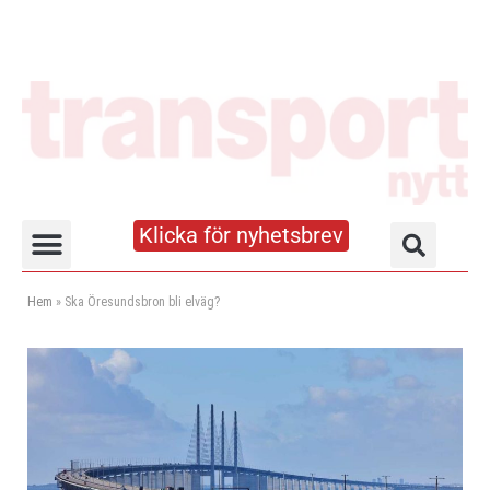
Klicka för nyhetsbrev
Truck- och lagerhandboken
Hem
»
Ska Öresundsbron bli elväg?