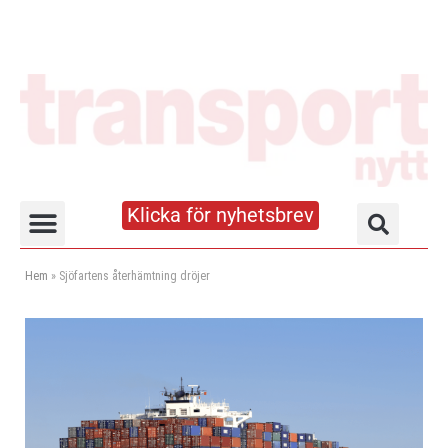
Klicka för nyhetsbrev
Truck- och lagerhandboken
Hem
»
Sjöfartens återhämtning dröjer