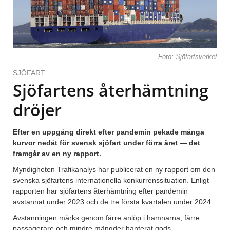
Foto: Sjöfartsverket
SJÖFART
Sjöfartens återhämtning
dröjer
Efter en uppgång direkt efter pandemin pekade många
kurvor nedåt för svensk sjöfart under förra året — det
framgår av en ny rapport.
Myndigheten Trafikanalys har publicerat en ny rapport om den
svenska sjöfartens internationella konkurrenssituation. Enligt
rapporten har sjöfartens återhämtning efter pandemin
avstannat under 2023 och de tre första kvartalen under 2024.
Avstanningen märks genom färre anlöp i hamnarna, färre
passagerare och mindre mängder hanterat gods.