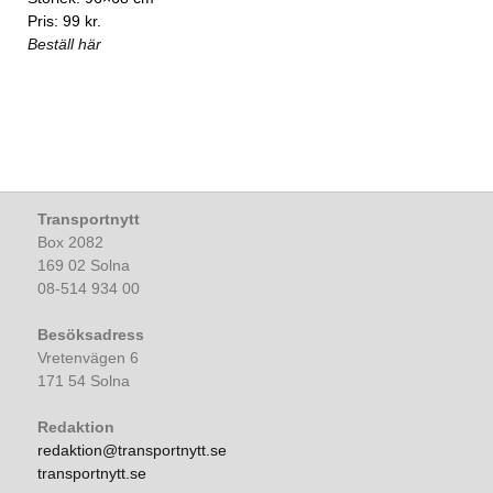
Pris: 99 kr.
Beställ här
Transportnytt
Box 2082
169 02 Solna
08-514 934 00
Besöksadress
Vretenvägen 6
171 54 Solna
Redaktion
redaktion@transportnytt.se
transportnytt.se