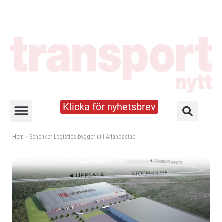
Klicka för nyhetsbrev
Truck- och lagerhandboken
Hem
»
Schenker Logistics bygger ut i Arlandastad